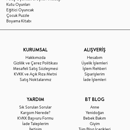
Kutu Oyunları
Eğitici Oyuncak
Çocuk Puzzle
Boyama Kitabı
KURUMSAL
ALIŞVERİŞ
Hakkımızda
Hesabım
Gizlilik ve Çerez Politikası
Üyelik İşlemleri
Mesafeli Satış Sözleşmesi
İşlem Rehberi
KVKK ve Açık Rıza Metni
Siparişlerim
Satış Noktalarımız
İade İşlemleri
YARDIM
BT BLOG
Sık Sorulan Sorular
Anne
Kargom Nerede?
Yenidoğan
KVKK Başvuru Formu
Bebek Bakım
İade Taleplerim
Giyim
İletişim
Tüm Blog İçerikleri