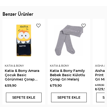
Benzer Ürünler
KATIA & BONY
KATIA & BONY
AISHA & 
Katia & Bony Amara
Katia & Bony Family
Aisha 
Çocuk Basic
Bebek Basic Külotlu
Print 
Görünmez Çorap
Çorap Gri Melanj
Gri Mi
Lacivert
₺59,90
₺79,90
₺199,90
₺129,9
SEPETE EKLE
SEPETE EKLE
SE