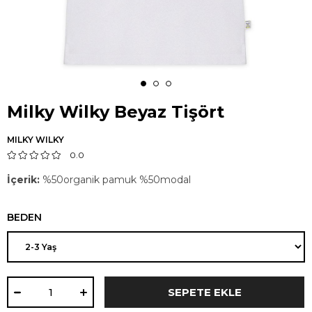
Milky Wilky Beyaz Tişört
MILKY WILKY
0.0
İçerik:
%50organik pamuk %50modal
BEDEN