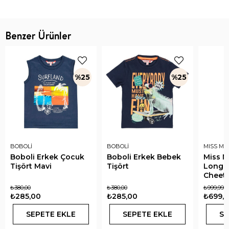
Benzer Ürünler
%25
%25
BOBOLİ
BOBOLİ
MISS MU
Boboli Erkek Çocuk
Boboli Erkek Bebek
Miss Mu
Tişört Mavi
Tişört
Long S
Cheeta
₺380,00
₺380,00
₺999,99
₺285,00
₺285,00
₺699,9
SEPETE EKLE
SEPETE EKLE
SE