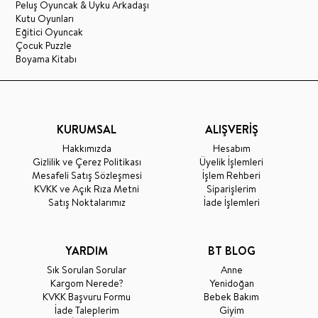
Peluş Oyuncak & Uyku Arkadaşı
Kutu Oyunları
Eğitici Oyuncak
Çocuk Puzzle
Boyama Kitabı
KURUMSAL
ALIŞVERİŞ
Hakkımızda
Hesabım
Gizlilik ve Çerez Politikası
Üyelik İşlemleri
Mesafeli Satış Sözleşmesi
İşlem Rehberi
KVKK ve Açık Rıza Metni
Siparişlerim
Satış Noktalarımız
İade İşlemleri
YARDIM
BT BLOG
Sık Sorulan Sorular
Anne
Kargom Nerede?
Yenidoğan
KVKK Başvuru Formu
Bebek Bakım
İade Taleplerim
Giyim