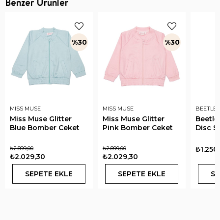
Benzer Ürünler
%30
%30
MISS MUSE
MISS MUSE
BEETLE 
Miss Muse Glitter
Miss Muse Glitter
Beetle
Blue Bomber Ceket
Pink Bomber Ceket
Disc S
₺2.899,00
₺2.899,00
₺1.250
₺2.029,30
₺2.029,30
SEPETE EKLE
SEPETE EKLE
SE