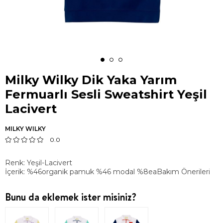
Milky Wilky Dik Yaka Yarım
Fermuarlı Sesli Sweatshirt Yeşil
Lacivert
MILKY WILKY
0.0
Renk: Yeşil-Lacivert
İçerik: %46organik pamuk %46 modal %8eaBakım Önerileri
Bunu da eklemek ister misiniz?