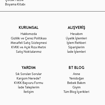
Boyama Kitabı
KURUMSAL
ALIŞVERİŞ
Hakkımızda
Hesabım
Gizlilik ve Çerez Politikası
Üyelik İşlemleri
Mesafeli Satış Sözleşmesi
İşlem Rehberi
KVKK ve Açık Rıza Metni
Siparişlerim
Satış Noktalarımız
İade İşlemleri
YARDIM
BT BLOG
Sık Sorulan Sorular
Anne
Kargom Nerede?
Yenidoğan
KVKK Başvuru Formu
Bebek Bakım
İade Taleplerim
Giyim
İletişim
Tüm Blog İçerikleri