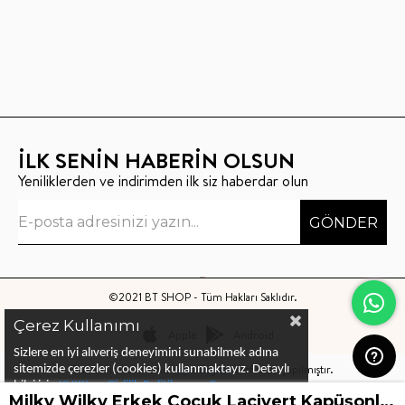
İLK SENİN HABERİN OLSUN
Yeniliklerden ve indirimden ilk siz haberdar olun
GÖNDER
©2021 BT SHOP - Tüm Hakları Saklıdır.
Çerez Kullanımı
Apple
Android
Sizlere en iyi alıveriş deneyimini sunabilmek adına
Bu sitenin kurulumu
Keyo Digital
tarafından yapılmıştır.
sitemizde çerezler (cookies) kullanmaktayız.
Detaylı
bilgi için
KVKK ve Gizlilik Politikası
ve
Çerez
Milky Wilky Erkek Çocuk Lacivert Kapüşonlu Sweatshirt
Politika
ları
nı
inceleyebilirsiniz