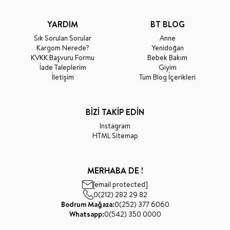
YARDIM
BT BLOG
Sık Sorulan Sorular
Anne
Kargom Nerede?
Yenidoğan
KVKK Başvuru Formu
Bebek Bakım
İade Taleplerim
Giyim
İletişim
Tüm Blog İçerikleri
BİZİ TAKİP EDİN
Instagram
HTML Sitemap
MERHABA DE !
[email protected]
0(212) 282 29 82
Bodrum Mağaza:
0(252) 377 6060
Whatsapp:
0(542) 350 0000