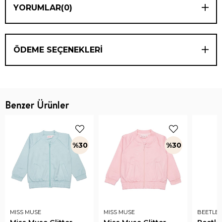
YORUMLAR
(0)
ÖDEME SEÇENEKLERI
Benzer Ürünler
%30
%30
MISS MUSE
MISS MUSE
BEETLE 