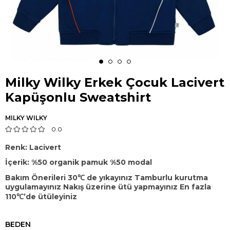
Milky Wilky Erkek Çocuk Lacivert
Kapüşonlu Sweatshirt
MILKY WILKY
0.0
Renk: Lacivert
İçerik: %50 organik pamuk %50 modal
Bakım Önerileri 30℃ de yıkayınız Tamburlu kurutma
uygulamayınız Nakış üzerine ütü yapmayınız En fazla
110℃’de ütüleyiniz
BEDEN