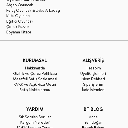
Ahşap Oyuncak
Peluş Oyuncak & Uyku Arkadaşı
Kutu Oyunları
Eğitici Oyuncak
Çocuk Puzzle
Boyama Kitabı
KURUMSAL
ALIŞVERİŞ
Hakkımızda
Hesabım
Gizlilik ve Çerez Politikası
Üyelik İşlemleri
Mesafeli Satış Sözleşmesi
İşlem Rehberi
KVKK ve Açık Rıza Metni
Siparişlerim
Satış Noktalarımız
İade İşlemleri
YARDIM
BT BLOG
Sık Sorulan Sorular
Anne
Kargom Nerede?
Yenidoğan
KVKK Başvuru Formu
Bebek Bakım