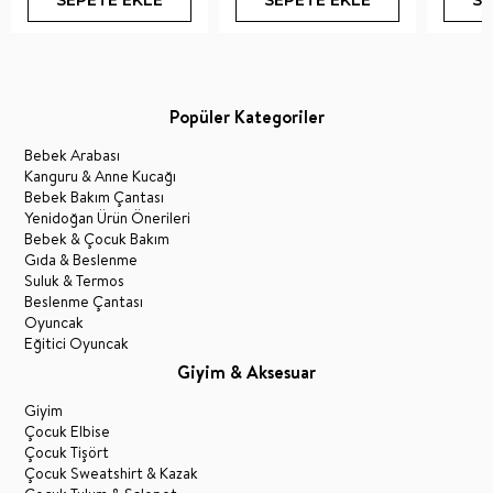
SEPETE EKLE
SEPETE EKLE
SE
Popüler Kategoriler
Bebek Arabası
Kanguru & Anne Kucağı
Bebek Bakım Çantası
Yenidoğan Ürün Önerileri
Bebek & Çocuk Bakım
Gıda & Beslenme
Suluk & Termos
Beslenme Çantası
Oyuncak
Eğitici Oyuncak
Giyim & Aksesuar
Giyim
Çocuk Elbise
Çocuk Tişört
Çocuk Sweatshirt & Kazak