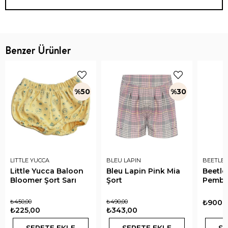
Benzer Ürünler
%50
%30
LITTLE YUCCA
BLEU LAPIN
BEETLE 
Little Yucca Baloon
Bleu Lapin Pink Mia
Beetle
Bloomer Şort Sarı
Şort
Pembe
₺450,00
₺490,00
₺900,
₺225,00
₺343,00