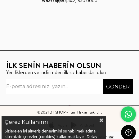
Whatsapp:
0(542) 350 0000
İLK SENİN HABERİN OLSUN
Yeniliklerden ve indirimden ilk siz haberdar olun
GÖNDER
©2021 BT SHOP - Tüm Hakları Saklıdır.
Çerez Kullanımı
Apple
Android
Sizlere en iyi alıveriş deneyimini sunabilmek adına
Bu sitenin kurulumu
Keyo Digital
tarafından yapılmıştır.
sitemizde çerezler (cookies) kullanmaktayız.
Detaylı