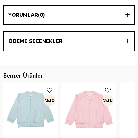
YORUMLAR
(0)
ÖDEME SEÇENEKLERI
Benzer Ürünler
%30
%30