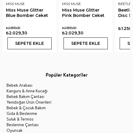
MISS MUSE
MISS MUSE
BEETLE 
Miss Muse Glitter
Miss Muse Glitter
Beetle
Blue Bomber Ceket
Pink Bomber Ceket
Disc S
₺2.899,00
₺2.899,00
₺1.250
₺2.029,30
₺2.029,30
SEPETE EKLE
SEPETE EKLE
SE
Popüler Kategoriler
Bebek Arabası
Kanguru & Anne Kucağı
Bebek Bakım Çantası
Yenidoğan Ürün Önerileri
Bebek & Çocuk Bakım
Gıda & Beslenme
Suluk & Termos
Beslenme Çantası
Oyuncak