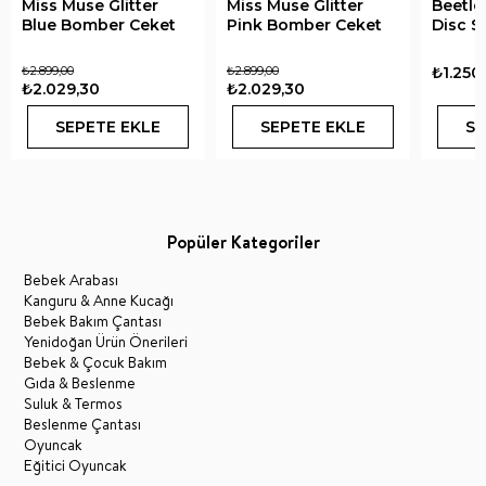
Miss Muse Glitter
Miss Muse Glitter
Beetle
Blue Bomber Ceket
Pink Bomber Ceket
Disc S
₺2.899,00
₺2.899,00
₺1.250
₺2.029,30
₺2.029,30
SEPETE EKLE
SEPETE EKLE
SE
Popüler Kategoriler
Bebek Arabası
Kanguru & Anne Kucağı
Bebek Bakım Çantası
Yenidoğan Ürün Önerileri
Bebek & Çocuk Bakım
Gıda & Beslenme
Suluk & Termos
Beslenme Çantası
Oyuncak
Eğitici Oyuncak