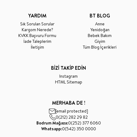
YARDIM
BT BLOG
Sık Sorulan Sorular
Anne
Kargom Nerede?
Yenidoğan
KVKK Başvuru Formu
Bebek Bakım
İade Taleplerim
Giyim
İletişim
Tüm Blog İçerikleri
BİZİ TAKİP EDİN
Instagram
HTML Sitemap
MERHABA DE !
[email protected]
0(212) 282 29 82
Bodrum Mağaza:
0(252) 377 6060
Whatsapp:
0(542) 350 0000