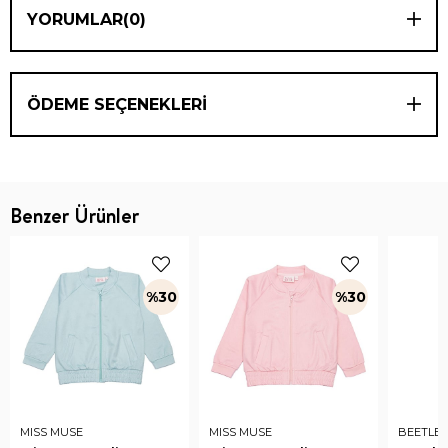
YORUMLAR
(0)
ÖDEME SEÇENEKLERI
Benzer Ürünler
%30
%30
MISS MUSE
MISS MUSE
BEETLE 