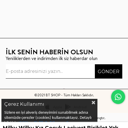
İLK SENİN HABERİN OLSUN
Yeniliklerden ve indirimden ilk siz haberdar olun
GÖNDER
©2021 BT SHOP - Tüm Hakları Saklıdır.
Çerez Kullanımı
Apple
Android
Sizlere en iyi alıveriş deneyimini sunabilmek adına
Bu sitenin kurulumu
Keyo Digital
tarafından yapılmıştır.
sitemizde çerezler (cookies) kullanmaktayız.
Detaylı
bilgi için
KVKK ve Gizlilik Politikası
ve
Çerez