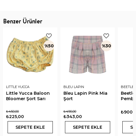
Benzer Ürünler
%50
%30
LITTLE YUCCA
BLEU LAPIN
BEETLE 
Little Yucca Baloon
Bleu Lapin Pink Mia
Beetle
Bloomer Şort Sarı
Şort
Pembe
₺450,00
₺490,00
₺900,
₺225,00
₺343,00
SEPETE EKLE
SEPETE EKLE
SE