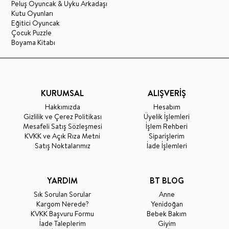
Peluş Oyuncak & Uyku Arkadaşı
Kutu Oyunları
Eğitici Oyuncak
Çocuk Puzzle
Boyama Kitabı
KURUMSAL
ALIŞVERİŞ
Hakkımızda
Hesabım
Gizlilik ve Çerez Politikası
Üyelik İşlemleri
Mesafeli Satış Sözleşmesi
İşlem Rehberi
KVKK ve Açık Rıza Metni
Siparişlerim
Satış Noktalarımız
İade İşlemleri
YARDIM
BT BLOG
Sık Sorulan Sorular
Anne
Kargom Nerede?
Yenidoğan
KVKK Başvuru Formu
Bebek Bakım
İade Taleplerim
Giyim