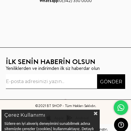
Whatsapp:
0(542) 350 0000
İLK SENİN HABERİN OLSUN
Yeniliklerden ve indirimden ilk siz haberdar olun
GÖNDER
©2021 BT SHOP - Tüm Hakları Saklıdır.
Çerez Kullanımı
Apple
Android
Sizlere en iyi alıveriş deneyimini sunabilmek adına
Bu sitenin kurulumu
Keyo Digital
tarafından yapılmıştır.
sitemizde çerezler (cookies) kullanmaktayız.
Detaylı