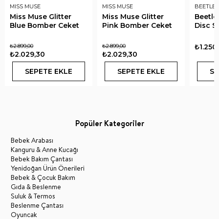
MISS MUSE
MISS MUSE
BEETLE 
Miss Muse Glitter
Miss Muse Glitter
Beetle
Blue Bomber Ceket
Pink Bomber Ceket
Disc S
₺2.899,00
₺2.899,00
₺1.250
₺2.029,30
₺2.029,30
SEPETE EKLE
SEPETE EKLE
SE
Popüler Kategoriler
Bebek Arabası
Kanguru & Anne Kucağı
Bebek Bakım Çantası
Yenidoğan Ürün Önerileri
Bebek & Çocuk Bakım
Gıda & Beslenme
Suluk & Termos
Beslenme Çantası
Oyuncak