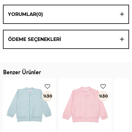
YORUMLAR
(0)
ÖDEME SEÇENEKLERI
Benzer Ürünler
%30
%30