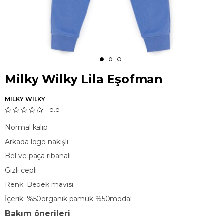
Milky Wilky Lila Eşofman
MILKY WILKY
0.0
Normal kalıp
Arkada logo nakışlı
Bel ve paça ribanalı
Gizli cepli
Renk: Bebek mavisi
İçerik: %50organik pamuk %50modal
Bakım önerileri