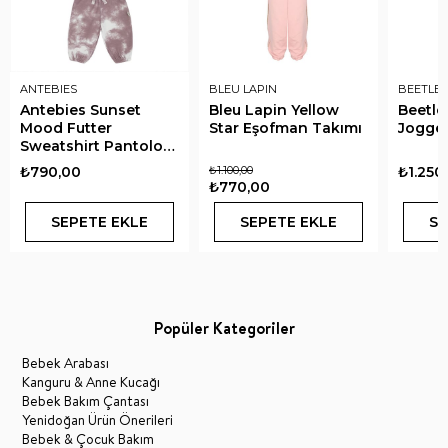
ANTEBIES
BLEU LAPIN
BEETLE 
Antebies Sunset
Bleu Lapin Yellow
Beetle
Mood Futter
Star Eşofman Takımı
Jogge
Sweatshirt Pantolon
Takım
₺790,00
₺1.100,00
₺1.250
₺770,00
SEPETE EKLE
SEPETE EKLE
SE
Popüler Kategoriler
Bebek Arabası
Kanguru & Anne Kucağı
Bebek Bakım Çantası
Yenidoğan Ürün Önerileri
Bebek & Çocuk Bakım