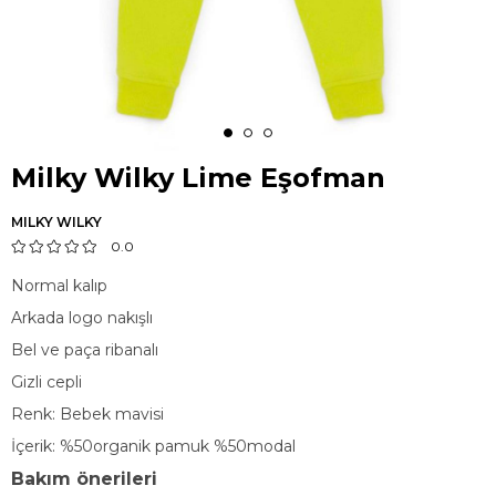
Milky Wilky Lime Eşofman
MILKY WILKY
0.0
Normal kalıp
Arkada logo nakışlı
Bel ve paça ribanalı
Gizli cepli
Renk: Bebek mavisi
İçerik: %50organik pamuk %50modal
Bakım önerileri