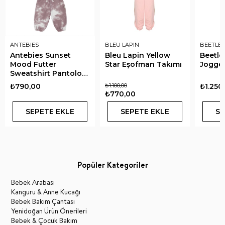
ANTEBIES
BLEU LAPIN
BEETLE 
Antebies Sunset
Bleu Lapin Yellow
Beetle
Mood Futter
Star Eşofman Takımı
Jogge
Sweatshirt Pantolon
Takım
₺790,00
₺1.100,00
₺1.250
₺770,00
SEPETE EKLE
SEPETE EKLE
SE
Popüler Kategoriler
Bebek Arabası
Kanguru & Anne Kucağı
Bebek Bakım Çantası
Yenidoğan Ürün Önerileri
Bebek & Çocuk Bakım