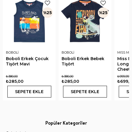
%25
%25
BOBOLİ
BOBOLİ
MISS MU
Boboli Erkek Çocuk
Boboli Erkek Bebek
Miss Mu
Tişört Mavi
Tişört
Long S
Cheeta
₺380,00
₺380,00
₺999,99
₺285,00
₺285,00
₺699,9
SEPETE EKLE
SEPETE EKLE
SE
Popüler Kategoriler