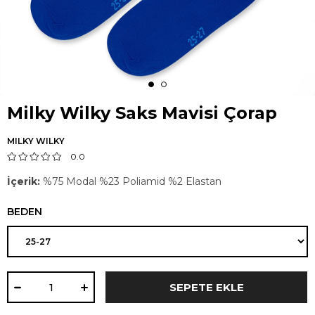
Milky Wilky Saks Mavisi Çorap
MILKY WILKY
0.0
İçerik:
%75 Modal %23 Poliamid %2 Elastan
BEDEN