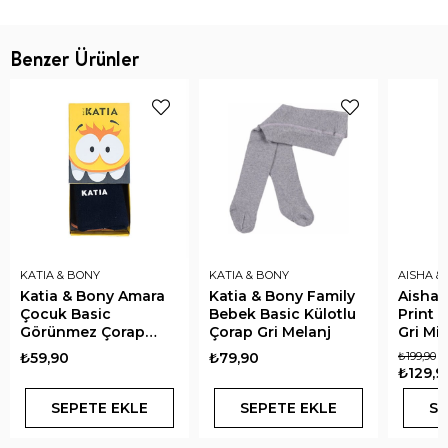
Benzer Ürünler
KATIA & BONY
KATIA & BONY
AISHA & 
Katia & Bony Amara
Katia & Bony Family
Aisha 
Çocuk Basic
Bebek Basic Külotlu
Print 
Görünmez Çorap
Çorap Gri Melanj
Gri Mi
Lacivert
₺59,90
₺79,90
₺199,90
₺129,9
SEPETE EKLE
SEPETE EKLE
SE