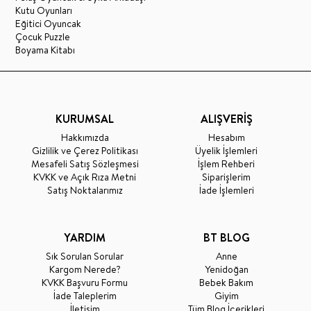
Kutu Oyunları
Eğitici Oyuncak
Çocuk Puzzle
Boyama Kitabı
KURUMSAL
ALIŞVERİŞ
Hakkımızda
Hesabım
Gizlilik ve Çerez Politikası
Üyelik İşlemleri
Mesafeli Satış Sözleşmesi
İşlem Rehberi
KVKK ve Açık Rıza Metni
Siparişlerim
Satış Noktalarımız
İade İşlemleri
YARDIM
BT BLOG
Sık Sorulan Sorular
Anne
Kargom Nerede?
Yenidoğan
KVKK Başvuru Formu
Bebek Bakım
İade Taleplerim
Giyim
İletişim
Tüm Blog İçerikleri