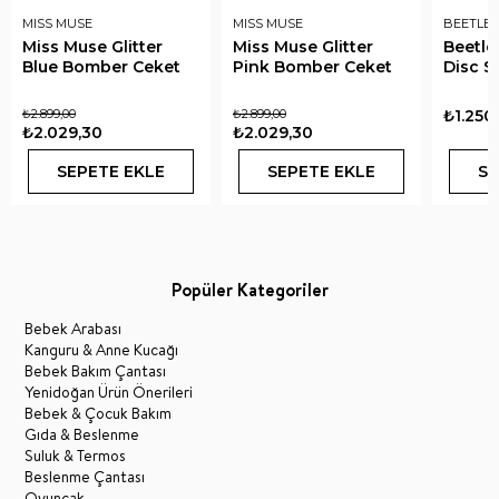
MISS MUSE
MISS MUSE
BEETLE 
Miss Muse Glitter
Miss Muse Glitter
Beetle
Blue Bomber Ceket
Pink Bomber Ceket
Disc S
₺2.899,00
₺2.899,00
₺1.250
₺2.029,30
₺2.029,30
SEPETE EKLE
SEPETE EKLE
SE
Popüler Kategoriler
Bebek Arabası
Kanguru & Anne Kucağı
Bebek Bakım Çantası
Yenidoğan Ürün Önerileri
Bebek & Çocuk Bakım
Gıda & Beslenme
Suluk & Termos
Beslenme Çantası
Oyuncak