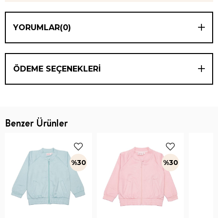
YORUMLAR
(0)
ÖDEME SEÇENEKLERI
Benzer Ürünler
%30
%30