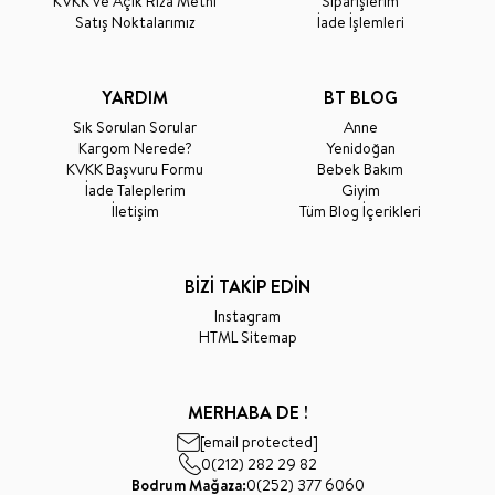
KVKK ve Açık Rıza Metni
Siparişlerim
Satış Noktalarımız
İade İşlemleri
YARDIM
BT BLOG
Sık Sorulan Sorular
Anne
Kargom Nerede?
Yenidoğan
KVKK Başvuru Formu
Bebek Bakım
İade Taleplerim
Giyim
İletişim
Tüm Blog İçerikleri
BİZİ TAKİP EDİN
Instagram
HTML Sitemap
MERHABA DE !
[email protected]
0(212) 282 29 82
Bodrum Mağaza:
0(252) 377 6060