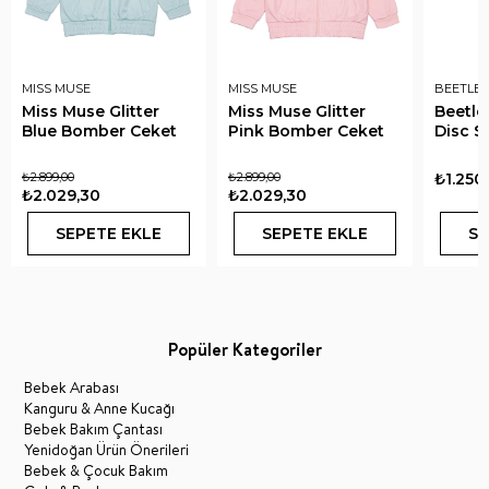
MISS MUSE
MISS MUSE
BEETLE 
Miss Muse Glitter
Miss Muse Glitter
Beetle
Blue Bomber Ceket
Pink Bomber Ceket
Disc S
₺2.899,00
₺2.899,00
₺1.250
₺2.029,30
₺2.029,30
SEPETE EKLE
SEPETE EKLE
SE
Popüler Kategoriler
Bebek Arabası
Kanguru & Anne Kucağı
Bebek Bakım Çantası
Yenidoğan Ürün Önerileri
Bebek & Çocuk Bakım