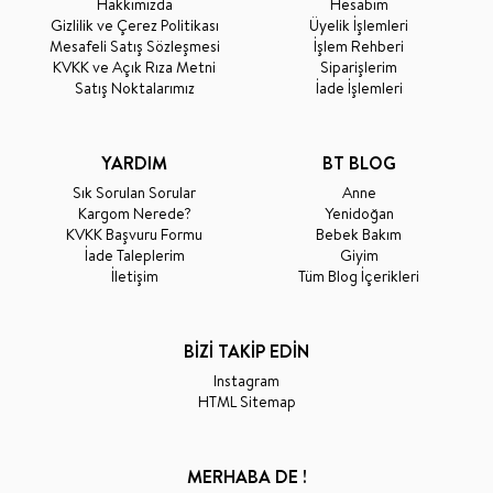
Hakkımızda
Hesabım
Gizlilik ve Çerez Politikası
Üyelik İşlemleri
Mesafeli Satış Sözleşmesi
İşlem Rehberi
KVKK ve Açık Rıza Metni
Siparişlerim
Satış Noktalarımız
İade İşlemleri
YARDIM
BT BLOG
Sık Sorulan Sorular
Anne
Kargom Nerede?
Yenidoğan
KVKK Başvuru Formu
Bebek Bakım
İade Taleplerim
Giyim
İletişim
Tüm Blog İçerikleri
BİZİ TAKİP EDİN
Instagram
HTML Sitemap
MERHABA DE !