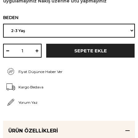
uygulamayınız Nakış üzerine ütü yapmayınız
BEDEN
Fiyat Düşünce Haber Ver
Kargo Bedava
Yorum Yaz
ÜRÜN ÖZELLIKLERI