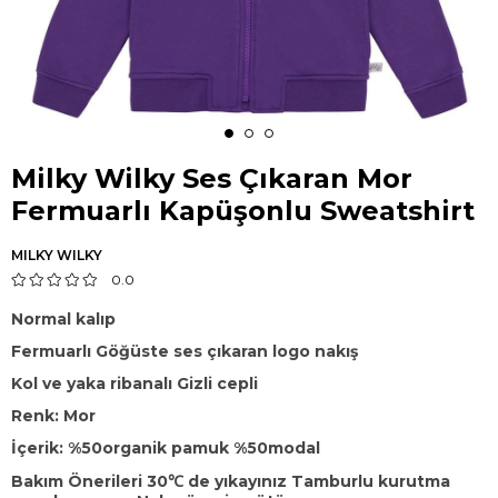
Milky Wilky Ses Çıkaran Mor
Fermuarlı Kapüşonlu Sweatshirt
MILKY WILKY
0.0
Normal kalıp
Fermuarlı Göğüste ses çıkaran logo nakış
K
ol ve yaka ribanalı Gizli cepli
Renk: Mor
İçerik: %50organik pamuk %50modal
Bakım Önerileri 30℃ de yıkayınız Tamburlu kurutma