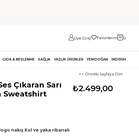
Favorilerim
Üye Girişi
0
GIDA & BESLENME
SAĞLIK
YAZLIK ÜRÜNLER
YENİDOĞAN
İNDİRİM
< < Önceki Sayfaya Dön
Ses Çıkaran Sarı
₺2.499,00
a Sweatshirt
ogo nakış Kol ve yaka ribanalı