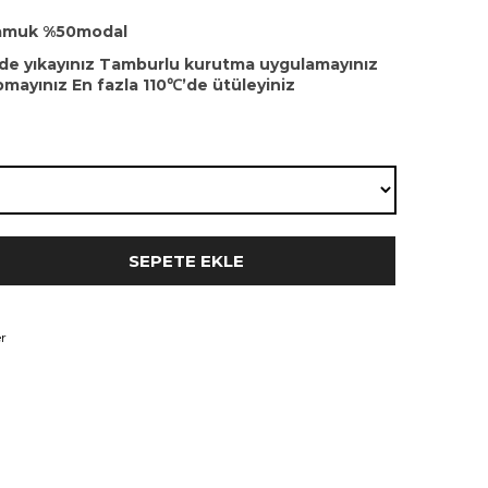
pamuk %50modal
de yıkayınız Tamburlu kurutma uygulamayınız
pmayınız En fazla 110℃’de ütüleyiniz
r