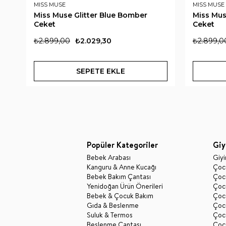
MISS MUSE
MISS MUSE
Miss Muse Glitter Blue Bomber
Miss Mus
Ceket
Ceket
₺2.899,00
₺2.029,30
₺2.899,0
SEPETE EKLE
Popüler Kategoriler
Giy
Bebek Arabası
Giy
Kanguru & Anne Kucağı
Çocu
Bebek Bakım Çantası
Çocu
Yenidoğan Ürün Önerileri
Çoc
Bebek & Çocuk Bakım
Çoc
Gıda & Beslenme
Çocu
Suluk & Termos
Çoc
Beslenme Çantası
Çoc