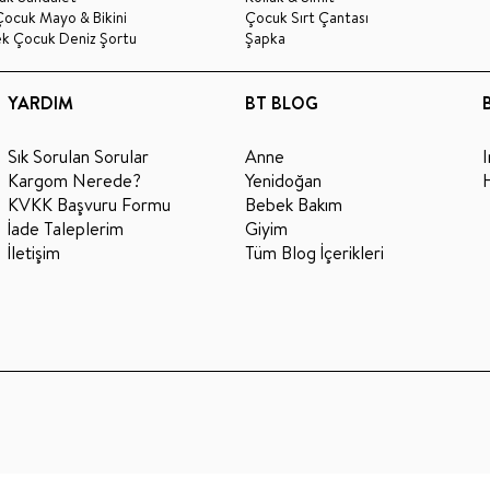
Çocuk Mayo & Bikini
Çocuk Sırt Çantası
ek Çocuk Deniz Şortu
Şapka
YARDIM
BT BLOG
Sık Sorulan Sorular
Anne
Kargom Nerede?
Yenidoğan
KVKK Başvuru Formu
Bebek Bakım
İade Taleplerim
Giyim
İletişim
Tüm Blog İçerikleri