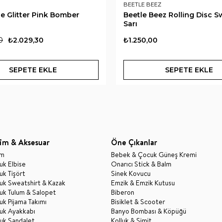
BEETLE BEEZ
e Glitter Pink Bomber
Beetle Beez Rolling Disc S
Sarı
0
₺2.029,30
₺1.250,00
SEPETE EKLE
SEPETE EKLE
im & Aksesuar
Öne Çıkanlar
im
Bebek & Çocuk Güneş Kremi
k Elbise
Onarıcı Stick & Balm
k Tişört
Sinek Kovucu
uk Sweatshirt & Kazak
Emzik & Emzik Kutusu
uk Tulum & Salopet
Biberon
k Pijama Takımı
Bisiklet & Scooter
uk Ayakkabı
Banyo Bombası & Köpüğü
uk Sandalet
Kolluk & Simit