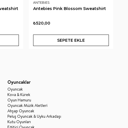
ANTEBIES
AN
weatshirt
Antebies Pink Blossom Sweatshirt
An
Sw
₺520,00
₺
SEPETE EKLE
Oyuncaklar
Oyuncak
Kova & Kürek
Oyun Hamuru
Oyuncak Müzik Aletleri
Ahşap Oyuncak
Peluş Oyuncak & Uyku Arkadaşı
Kutu Oyunları
Eğitici Oyuncak