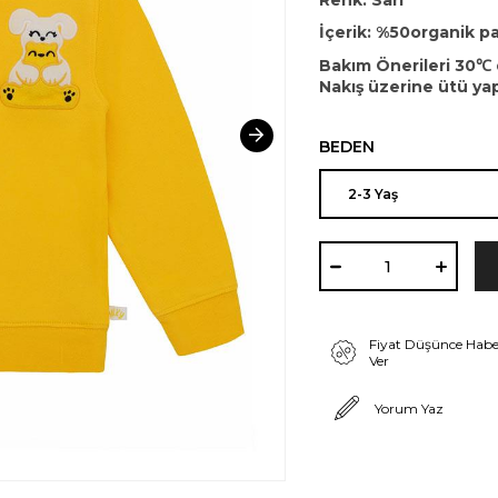
Renk: Sarı
İçerik: %50organik 
Bakım Önerileri 30℃ 
Nakış üzerine ütü ya
BEDEN
Fiyat Düşünce Habe
Ver
Yorum Yaz