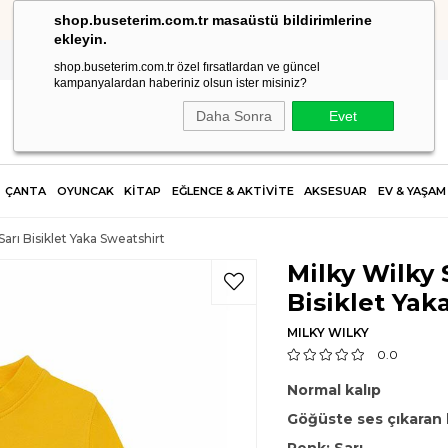
shop.buseterim.com.tr masaüstü bildirimlerine
2.500 TL VE ÜZERİ SİPARİŞLERDE KARGO ÜCRETSİZ!
ekleyin.
shop.buseterim.com.tr özel fırsatlardan ve güncel
kampanyalardan haberiniz olsun ister misiniz?
Daha Sonra
Evet
ÇANTA
OYUNCAK
KİTAP
EĞLENCE & AKTİVİTE
AKSESUAR
EV & YAŞAM
Sarı Bisiklet Yaka Sweatshirt
Milky Wilky 
Bisiklet Yak
MILKY WILKY
0.0
Normal kalıp
Göğüste ses çıkaran l