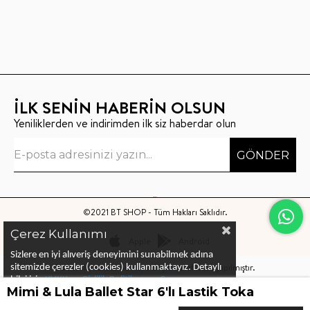
İLK SENİN HABERİN OLSUN
Yeniliklerden ve indirimden ilk siz haberdar olun
GÖNDER
©2021 BT SHOP - Tüm Hakları Saklıdır.
Çerez Kullanımı
Apple
Android
Sizlere en iyi alıveriş deneyimini sunabilmek adına
Bu sitenin kurulumu
Keyo Digital
tarafından yapılmıştır.
sitemizde çerezler (cookies) kullanmaktayız.
Detaylı
bilgi için
KVKK ve Gizlilik Politikası
ve
Çerez
Mimi & Lula Ballet Star 6'lı Lastik Toka
Politika
ları
nı
inceleyebilirsiniz