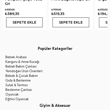
Gri
₺599,00
₺799,00
₺299,00
₺389,35
₺519,35
₺194,3
SEPETE EKLE
SEPETE EKLE
SE
Popüler Kategoriler
Bebek Arabası
Kanguru & Anne Kucağı
Bebek Bakım Çantası
Yenidoğan Ürün Önerileri
Bebek & Çocuk Bakım
Gıda & Beslenme
Suluk & Termos
Beslenme Çantası
Oyuncak
Eğitici Oyuncak
Giyim & Aksesuar