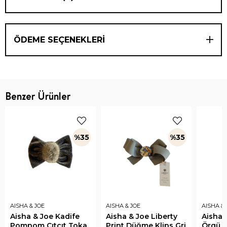
ÖDEME SEÇENEKLERI
Benzer Ürünler
%35
%35
AISHA & JOE
AISHA & JOE
AISHA & 
Aisha & Joe Kadife
Aisha & Joe Liberty
Aisha 
Pompom Çıtçıt Toka
Print Düğme Klips Gri
Örgü L