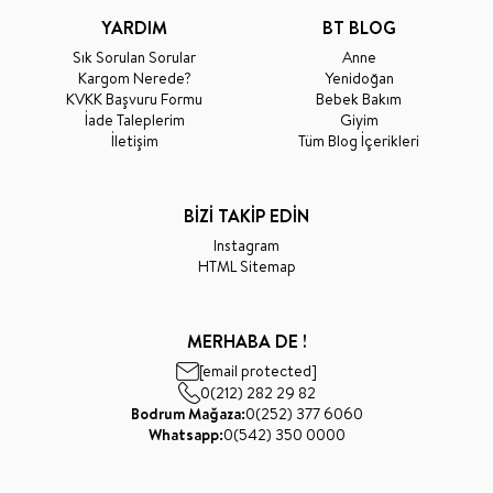
YARDIM
BT BLOG
Sık Sorulan Sorular
Anne
Kargom Nerede?
Yenidoğan
KVKK Başvuru Formu
Bebek Bakım
İade Taleplerim
Giyim
İletişim
Tüm Blog İçerikleri
BİZİ TAKİP EDİN
Instagram
HTML Sitemap
MERHABA DE !
[email protected]
0(212) 282 29 82
Bodrum Mağaza:
0(252) 377 6060
Whatsapp:
0(542) 350 0000