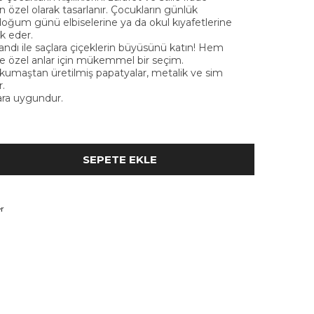
 özel olarak tasarlanır. Çocukların günlük
doğum günü elbiselerine ya da okul kıyafetlerine
k eder.
bandı ile saçlara çiçeklerin büyüsünü katın! Hem
 özel anlar için mükemmel bir seçim.
umaştan üretilmiş papatyalar, metalik ve sim
r.
lara uygundur.
r