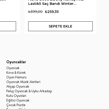
Lastikli Saç Bandı Winter
W
Wonderland
₺399,00
₺259,35
₺3
SEPETE EKLE
Oyuncaklar
Oyuncak
Kova & Kürek
Oyun Hamuru
Oyuncak Müzik Aletleri
Ahşap Oyuncak
Peluş Oyuncak & Uyku Arkadaşı
Kutu Oyunları
Eğitici Oyuncak
Çocuk Puzzle