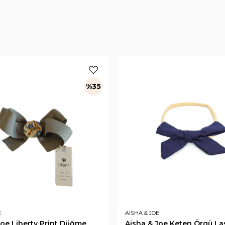
%35
E
AISHA & JOE
Joe Liberty Print Düğme
Aisha & Joe Keten Örgü La