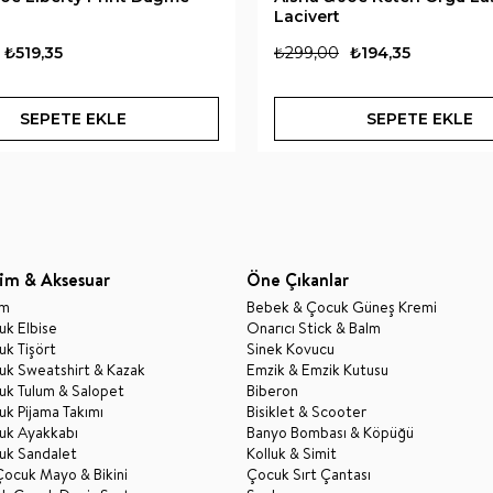
Lacivert
₺519,35
₺299,00
₺194,35
SEPETE EKLE
SEPETE EKLE
im & Aksesuar
Öne Çıkanlar
im
Bebek & Çocuk Güneş Kremi
k Elbise
Onarıcı Stick & Balm
k Tişört
Sinek Kovucu
uk Sweatshirt & Kazak
Emzik & Emzik Kutusu
uk Tulum & Salopet
Biberon
k Pijama Takımı
Bisiklet & Scooter
uk Ayakkabı
Banyo Bombası & Köpüğü
uk Sandalet
Kolluk & Simit
Çocuk Mayo & Bikini
Çocuk Sırt Çantası