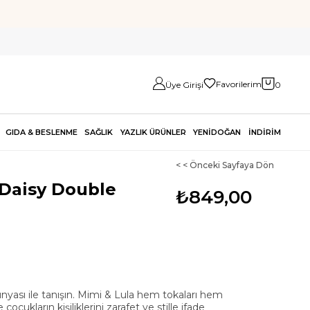
Favorilerim
Üye Girişi
0
GIDA & BESLENME
SAĞLIK
YAZLIK ÜRÜNLER
YENİDOĞAN
İNDİRİM
< < Önceki Sayfaya Dön
 Daisy Double
₺849,00
 dünyası ile tanışın. Mimi & Lula hem tokaları hem
 çocukların kişiliklerini zarafet ve stille ifade