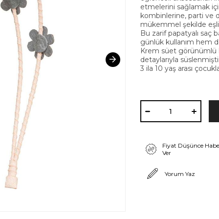
etmelerini sağlamak için
kombinlerine, parti ve 
mükemmel şekilde eşli
Bu zarif papatyalı saç 
günlük kullanım hem de
Krem süet görünümlü k
detaylarıyla süslenmişti
3 ila 10 yaş arası çocuk
Fiyat Düşünce Habe
Ver
Yorum Yaz