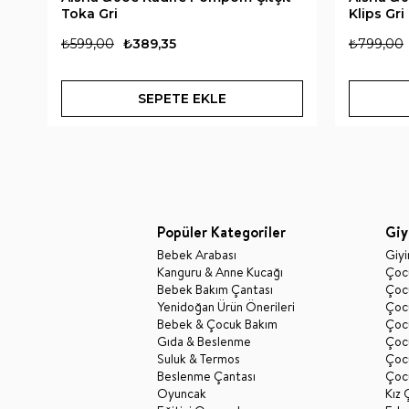
Toka Gri
Klips Gri
₺599,00
₺389,35
₺799,00
SEPETE EKLE
Popüler Kategoriler
Giy
Bebek Arabası
Giy
Kanguru & Anne Kucağı
Çocu
Bebek Bakım Çantası
Çocu
Yenidoğan Ürün Önerileri
Çoc
Bebek & Çocuk Bakım
Çoc
Gıda & Beslenme
Çocu
Suluk & Termos
Çoc
Beslenme Çantası
Çoc
Oyuncak
Kız 