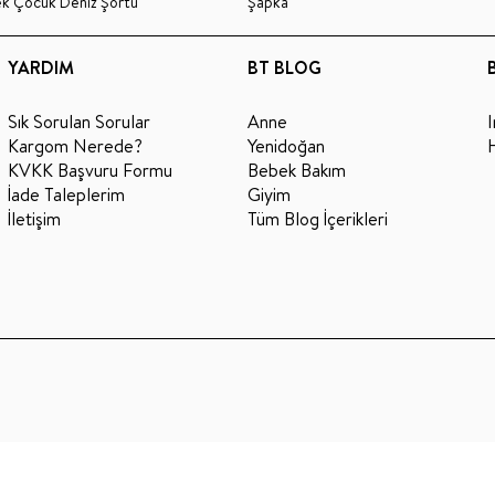
ek Çocuk Deniz Şortu
Şapka
YARDIM
BT BLOG
Sık Sorulan Sorular
Anne
Kargom Nerede?
Yenidoğan
KVKK Başvuru Formu
Bebek Bakım
İade Taleplerim
Giyim
İletişim
Tüm Blog İçerikleri