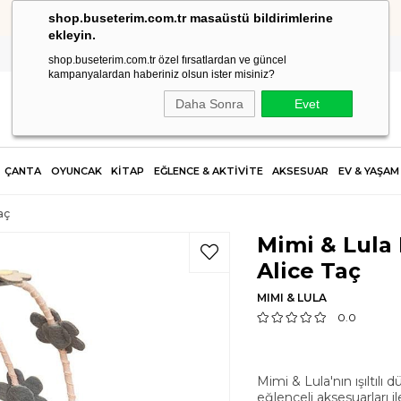
shop.buseterim.com.tr masaüstü bildirimlerine
2.500 TL VE ÜZERİ SİPARİŞLERDE KARGO ÜCRETSİZ!
ekleyin.
shop.buseterim.com.tr özel fırsatlardan ve güncel
kampanyalardan haberiniz olsun ister misiniz?
Daha Sonra
Evet
ÇANTA
OYUNCAK
KİTAP
EĞLENCE & AKTİVİTE
AKSESUAR
EV & YAŞAM
aç
Mimi & Lula
Alice Taç
MIMI & LULA
0.0
Mimi & Lula'nın ışıltılı
eğlenceli aksesuarları ile