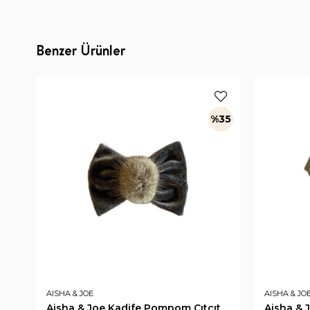
Benzer Ürünler
%35
AISHA & JOE
AISHA & JO
Aisha & Joe Kadife Pompom Çıtçıt
Aisha & 