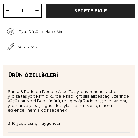
Fiyat Düşünce Haber Ver
Yorum Yaz
ÜRÜN ÖZELLIKLERI
Santa & Rudolph Double Alice Taç yılbaşı ruhunu taçlı bir
yıldıza taşıyor: kırmızı kurdele kaplı çift sıra alices taç, üzerinde
küçük bir Noel Baba figürü, ren geyiği Rudolph, şeker kamışı,
yıldızlar ve yılbaşı ağacı detayları ile minikler için hem
eğlenceli hem şık bir seçenek.
3-10 yaş arası için uygundur.