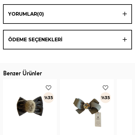
YORUMLAR
(0)
ÖDEME SEÇENEKLERI
Benzer Ürünler
%35
%35