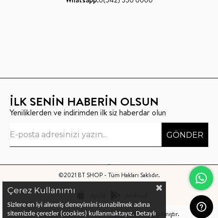
Whatsapp:
0(542) 350 0000
İLK SENİN HABERİN OLSUN
Yeniliklerden ve indirimden ilk siz haberdar olun
GÖNDER
©2021 BT SHOP - Tüm Hakları Saklıdır.
Çerez Kullanımı
Apple
Android
Sizlere en iyi alıveriş deneyimini sunabilmek adına
Bu sitenin kurulumu
Keyo Digital
tarafından yapılmıştır.
sitemizde çerezler (cookies) kullanmaktayız.
Detaylı