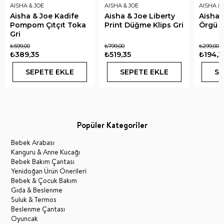
AISHA & JOE
AISHA & JOE
AISHA & 
Aisha & Joe Kadife
Aisha & Joe Liberty
Aisha 
Pompom Çıtçıt Toka
Print Düğme Klips Gri
Örgü L
Gri
₺599,00
₺799,00
₺299,00
₺389,35
₺519,35
₺194,3
SEPETE EKLE
SEPETE EKLE
SE
Popüler Kategoriler
Bebek Arabası
Kanguru & Anne Kucağı
Bebek Bakım Çantası
Yenidoğan Ürün Önerileri
Bebek & Çocuk Bakım
Gıda & Beslenme
Suluk & Termos
Beslenme Çantası
Oyuncak