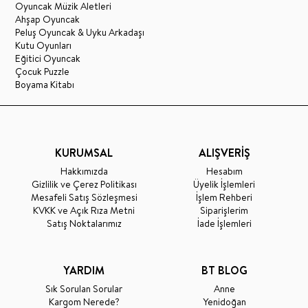
Oyuncak Müzik Aletleri
Ahşap Oyuncak
Peluş Oyuncak & Uyku Arkadaşı
Kutu Oyunları
Eğitici Oyuncak
Çocuk Puzzle
Boyama Kitabı
KURUMSAL
ALIŞVERİŞ
Hakkımızda
Hesabım
Gizlilik ve Çerez Politikası
Üyelik İşlemleri
Mesafeli Satış Sözleşmesi
İşlem Rehberi
KVKK ve Açık Rıza Metni
Siparişlerim
Satış Noktalarımız
İade İşlemleri
YARDIM
BT BLOG
Sık Sorulan Sorular
Anne
Kargom Nerede?
Yenidoğan