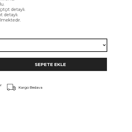
lu.
ıtçıt detaylı.
t detaylı.
lmektedir.
r
Kargo Bedava