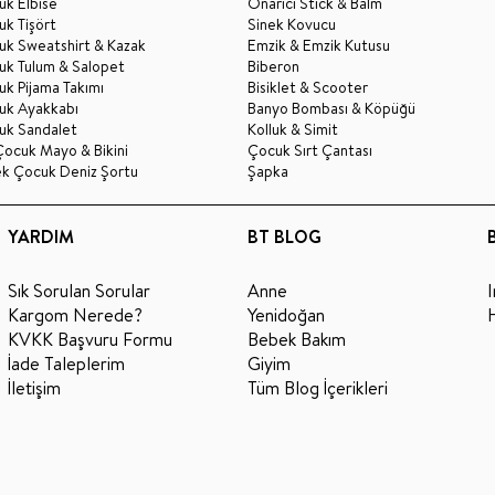
k Elbise
Onarıcı Stick & Balm
k Tişört
Sinek Kovucu
uk Sweatshirt & Kazak
Emzik & Emzik Kutusu
uk Tulum & Salopet
Biberon
k Pijama Takımı
Bisiklet & Scooter
uk Ayakkabı
Banyo Bombası & Köpüğü
uk Sandalet
Kolluk & Simit
Çocuk Mayo & Bikini
Çocuk Sırt Çantası
ek Çocuk Deniz Şortu
Şapka
YARDIM
BT BLOG
Sık Sorulan Sorular
Anne
Kargom Nerede?
Yenidoğan
KVKK Başvuru Formu
Bebek Bakım
İade Taleplerim
Giyim
İletişim
Tüm Blog İçerikleri