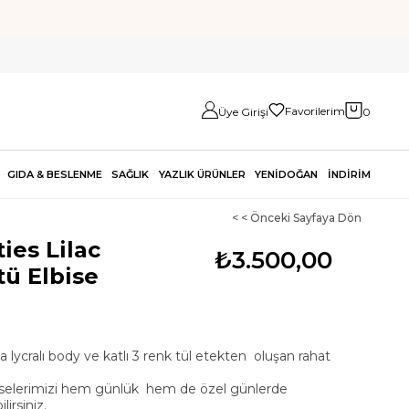
Favorilerim
Üye Girişi
0
GIDA & BESLENME
SAĞLIK
YAZLIK ÜRÜNLER
YENİDOĞAN
İNDİRİM
< < Önceki Sayfaya Dön
ies Lilac
₺3.500,00
ü Elbise
 lycralı body ve katlı 3 renk tül etekten oluşan rahat
biselerimizi hem günlük hem de özel günlerde
irsiniz.