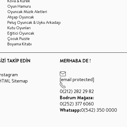
Kova & Kürek
Oyun Hamuru
Oyuncak Müzik Aletleri
Ahşap Oyuncak
Peluş Oyuncak & Uyku Arkadaşı
Kutu Oyunları
Eğitici Oyuncak
Çocuk Puzzle
Boyama Kitabı
BİZİ TAKİP EDİN
MERHABA DE !
Instagram
[email protected]
HTML Sitemap
0(212) 282 29 82
Bodrum Mağaza:
0(252) 377 6060
Whatsapp:
0(542) 350 0000