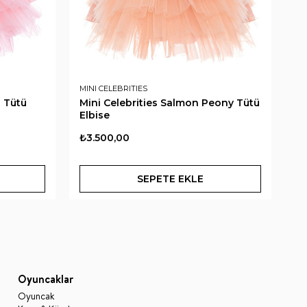
MINI CELEBRITIES
MI
s Tütü
Mini Celebrities Salmon Peony Tütü
Mi
Elbise
Pi
₺3.500,00
₺2
SEPETE EKLE
Oyuncaklar
Oyuncak