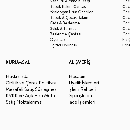
Kanguru & Anne Kucağı
Çocu
Bebek Bakım Çantası
Çocu
Yenidoğan Ürün Önerileri
Çoc
Bebek & Çocuk Bakım
Çoc
Gıda & Beslenme
Çocu
Suluk & Termos
Çoc
Beslenme Çantası
Çoc
Oyuncak
Kız 
Eğitici Oyuncak
Erk
KURUMSAL
ALIŞVERİŞ
Hakkımızda
Hesabım
Gizlilik ve Çerez Politikası
Üyelik İşlemleri
Mesafeli Satış Sözleşmesi
İşlem Rehberi
KVKK ve Açık Rıza Metni
Siparişlerim
Satış Noktalarımız
İade İşlemleri