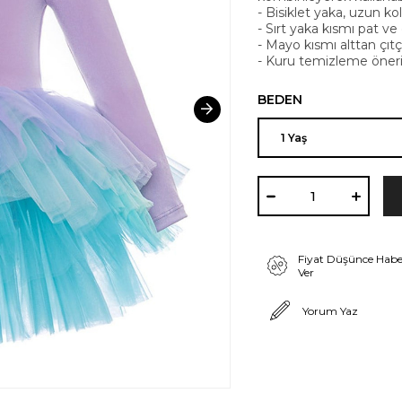
- Bisiklet yaka, uzun kol
- Sırt yaka kısmı pat ve ç
- Mayo kısmı alttan çıtçı
- Kuru temizleme öneri
BEDEN
Fiyat Düşünce Habe
Ver
Yorum Yaz