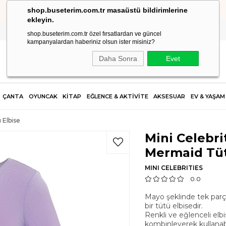
shop.buseterim.com.tr masaüstü bildirimlerine
HIZLI KARGO
ekleyin.
shop.buseterim.com.tr özel fırsatlardan ve güncel
kampanyalardan haberiniz olsun ister misiniz?
Daha Sonra
Evet
ÇANTA
OYUNCAK
KİTAP
EĞLENCE & AKTİVİTE
AKSESUAR
EV & YAŞAM
 Elbise
Mini Celebrit
Mermaid Tüt
MINI CELEBRITIES
0.0
Mayo şeklinde tek parça
bir tütü elbisedir.
Renkli ve eğlenceli el
kombinleyerek kullanabil