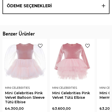
ÖDEME SEÇENEKLERI
Benzer Ürünler
MINI CELEBRITIES
MINI CELEBRITIES
MINI CEL
Mini Celebrities Pink
Mini Celebrities Pink
Mini Ce
Velvet Balloon Sleeve
Velvet Tütü Elbise
Mermai
Tütü Elbise
₺4.300,00
₺3.600,00
₺3.200