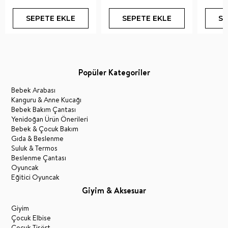
SEPETE EKLE
SEPETE EKLE
SE
Popüler Kategoriler
Bebek Arabası
Kanguru & Anne Kucağı
Bebek Bakım Çantası
Yenidoğan Ürün Önerileri
Bebek & Çocuk Bakım
Gıda & Beslenme
Suluk & Termos
Beslenme Çantası
Oyuncak
Eğitici Oyuncak
Giyim & Aksesuar
Giyim
Çocuk Elbise
Çocuk Tişört