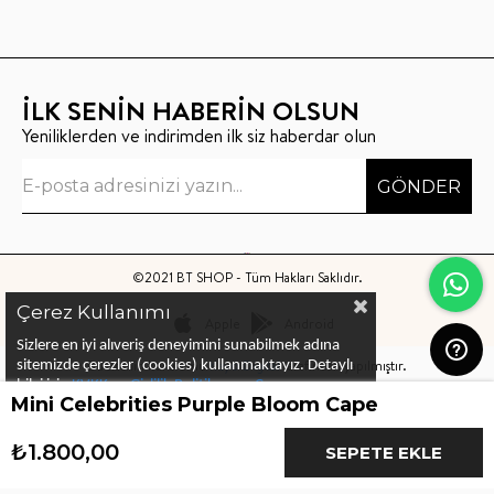
İLK SENİN HABERİN OLSUN
Yeniliklerden ve indirimden ilk siz haberdar olun
GÖNDER
©2021 BT SHOP - Tüm Hakları Saklıdır.
Çerez Kullanımı
Apple
Android
Sizlere en iyi alıveriş deneyimini sunabilmek adına
Bu sitenin kurulumu
Keyo Digital
tarafından yapılmıştır.
sitemizde çerezler (cookies) kullanmaktayız.
Detaylı
bilgi için
KVKK ve Gizlilik Politikası
ve
Çerez
Mini Celebrities Purple Bloom Cape
Politika
ları
nı
inceleyebilirsiniz
₺1.800,00