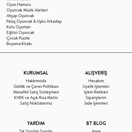
Oyun Hamuru
Oyuncak Müzik Aletleri
Ahşap Oyuncak
Peluş Oyuncak & Uyku Arkadaşı
Kutu Oyunları
Eğitici Oyuncak
Çocuk Puzzle
Boyama Kitabı
KURUMSAL
ALIŞVERİŞ
Hakkımızda
Hesabım
Gizlilik ve Çerez Politikası
Üyelik İşlemleri
Mesafeli Satış Sözleşmesi
İşlem Rehberi
KVKK ve Açık Rıza Metni
Siparişlerim
Satış Noktalarımız
İade İşlemleri
YARDIM
BT BLOG
Sık Sorulan Sorular
Anne