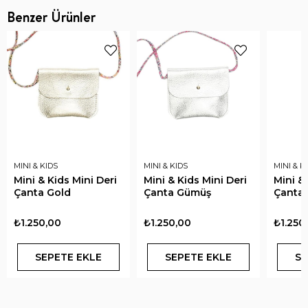
Benzer Ürünler
MINI & KIDS
MINI & KIDS
MINI & K
Mini & Kids Mini Deri
Mini & Kids Mini Deri
Mini & 
Çanta Gold
Çanta Gümüş
Çanta 
₺1.250,00
₺1.250,00
₺1.250
SEPETE EKLE
SEPETE EKLE
SE