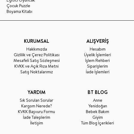
Eğitici Oyuncak
Çocuk Puzzle
Boyama Kitabı
KURUMSAL
ALIŞVERİŞ
Hakkımızda
Hesabım
Gizlilik ve Çerez Politikası
Üyelik İşlemleri
Mesafeli Satış Sözleşmesi
İşlem Rehberi
KVKK ve Açık Rıza Metni
Siparişlerim
Satış Noktalarımız
İade İşlemleri
YARDIM
BT BLOG
Sık Sorulan Sorular
Anne
Kargom Nerede?
Yenidoğan
KVKK Başvuru Formu
Bebek Bakım
İade Taleplerim
Giyim
İletişim
Tüm Blog İçerikleri