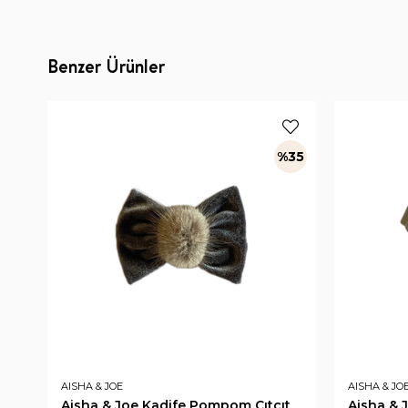
Benzer Ürünler
%35
AISHA & JOE
AISHA & JO
Aisha & Joe Kadife Pompom Çıtçıt
Aisha & 