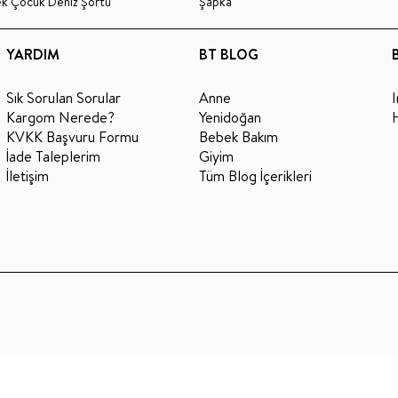
ek Çocuk Deniz Şortu
Şapka
YARDIM
BT BLOG
Sık Sorulan Sorular
Anne
Kargom Nerede?
Yenidoğan
KVKK Başvuru Formu
Bebek Bakım
İade Taleplerim
Giyim
İletişim
Tüm Blog İçerikleri