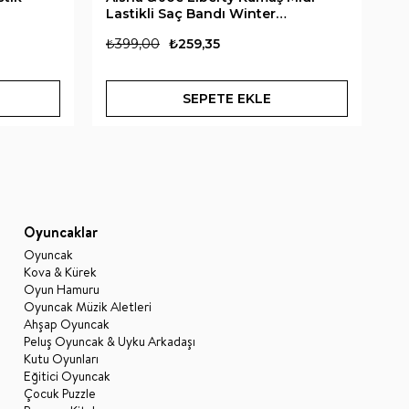
Lastikli Saç Bandı Winter
W
Wonderland
₺399,00
₺259,35
₺3
SEPETE EKLE
Oyuncaklar
Oyuncak
Kova & Kürek
Oyun Hamuru
Oyuncak Müzik Aletleri
Ahşap Oyuncak
Peluş Oyuncak & Uyku Arkadaşı
Kutu Oyunları
Eğitici Oyuncak
Çocuk Puzzle