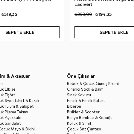
Lacivert
₺519,35
₺299,00
₺194,35
SEPETE EKLE
SEPETE EKLE
im & Aksesuar
Öne Çıkanlar
im
Bebek & Çocuk Güneş Kremi
k Elbise
Onarıcı Stick & Balm
k Tişört
Sinek Kovucu
uk Sweatshirt & Kazak
Emzik & Emzik Kutusu
uk Tulum & Salopet
Biberon
k Pijama Takımı
Bisiklet & Scooter
uk Ayakkabı
Banyo Bombası & Köpüğü
uk Sandalet
Kolluk & Simit
Çocuk Mayo & Bikini
Çocuk Sırt Çantası