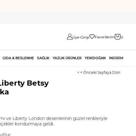
Favorilerim
Üye Girişi
0
GIDA & BESLENME
SAĞLIK
YAZLIK ÜRÜNLER
YENİDOĞAN
İNDİRİM
< < Önceki Sayfaya Dön
Liberty Betsy
oka
rımı ve Liberty London desenlerinin güzel renkleriyle
 çiçekler kondurmaya geldi.
ttur.