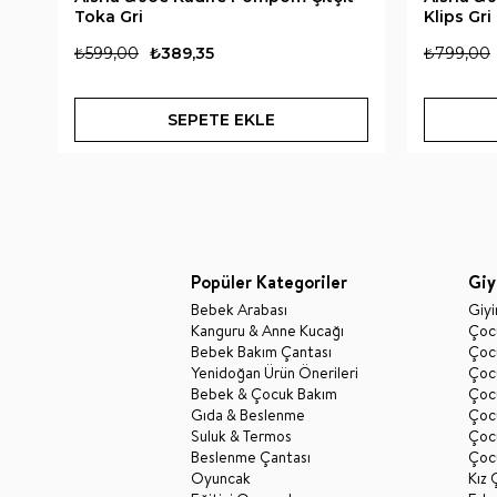
Toka Gri
Klips Gri
₺599,00
₺389,35
₺799,00
SEPETE EKLE
Popüler Kategoriler
Giy
Bebek Arabası
Giy
Kanguru & Anne Kucağı
Çocu
Bebek Bakım Çantası
Çocu
Yenidoğan Ürün Önerileri
Çoc
Bebek & Çocuk Bakım
Çoc
Gıda & Beslenme
Çocu
Suluk & Termos
Çoc
Beslenme Çantası
Çoc
Oyuncak
Kız 