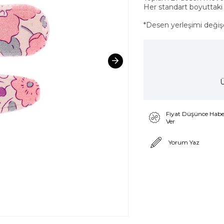
Her standart boyuttaki 
*Desen yerleşimi değişeb
Ü
Fiyat Düşünce Habe
Ver
Yorum Yaz