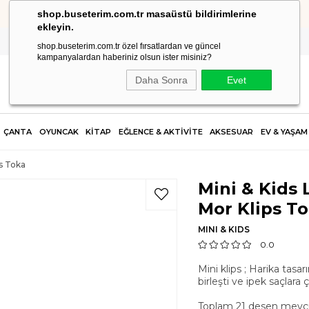
shop.buseterim.com.tr masaüstü bildirimlerine
2.500 TL VE ÜZERİ SİPARİŞLERDE KARGO ÜCRETSİZ!
ekleyin.
shop.buseterim.com.tr özel fırsatlardan ve güncel
kampanyalardan haberiniz olsun ister misiniz?
Daha Sonra
Evet
ÇANTA
OYUNCAK
KİTAP
EĞLENCE & AKTİVİTE
AKSESUAR
EV & YAŞAM
ps Toka
Mini & Kids 
Mor Klips T
MINI & KIDS
0.0
Mini klips ; Harika tasa
birleşti ve ipek saçlara
Toplam 21 desen mevcu