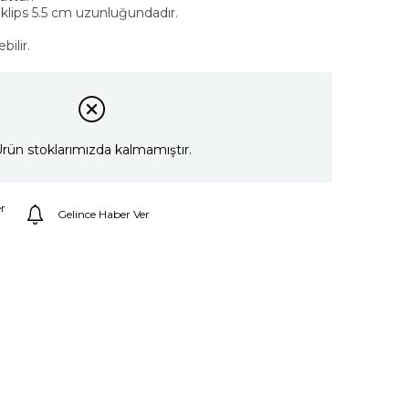
klips 5.5 cm uzunluğundadır.
ilir.
rün stoklarımızda kalmamıştır.
r
Gelince Haber Ver