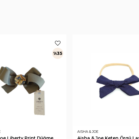
%35
E
AISHA & JOE
Joe Liberty Print Düğme
Aisha & Joe Keten Örgü La