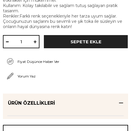
etkinlikler için mükemmel.
Kullanım: Kolay takılabilir ve sağlam tutuş sağlayan pratik
tasarım.
Renkler:Farklı renk seçenekleriyle her tarza uyum sağlar.
Çocuğunuzun saçlarını bu sevimli ve şık toka ile süsleyin ve
onların hayal dünyasına renk katın!
Fiyat Düşünce Haber Ver
Yorum Yaz
ÜRÜN ÖZELLIKLERI