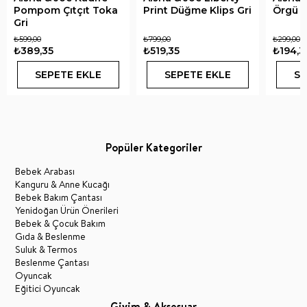
Pompom Çıtçıt Toka
Print Düğme Klips Gri
Örgü L
Gri
₺599,00
₺799,00
₺299,00
₺389,35
₺519,35
₺194,3
SEPETE EKLE
SEPETE EKLE
SE
Popüler Kategoriler
Bebek Arabası
Kanguru & Anne Kucağı
Bebek Bakım Çantası
Yenidoğan Ürün Önerileri
Bebek & Çocuk Bakım
Gıda & Beslenme
Suluk & Termos
Beslenme Çantası
Oyuncak
Eğitici Oyuncak
Giyim & Aksesuar