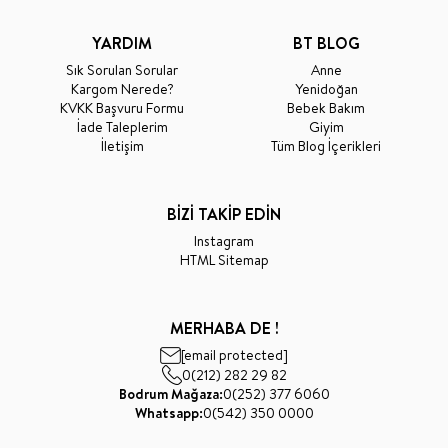
YARDIM
BT BLOG
Sık Sorulan Sorular
Anne
Kargom Nerede?
Yenidoğan
KVKK Başvuru Formu
Bebek Bakım
İade Taleplerim
Giyim
İletişim
Tüm Blog İçerikleri
BİZİ TAKİP EDİN
Instagram
HTML Sitemap
MERHABA DE !
[email protected]
0(212) 282 29 82
Bodrum Mağaza:
0(252) 377 6060
Whatsapp:
0(542) 350 0000