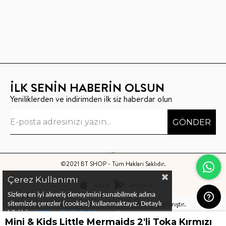
İLK SENİN HABERİN OLSUN
Yeniliklerden ve indirimden ilk siz haberdar olun
GÖNDER
©2021 BT SHOP - Tüm Hakları Saklıdır.
Çerez Kullanımı
Apple
Android
Sizlere en iyi alıveriş deneyimini sunabilmek adına
Bu sitenin kurulumu
Keyo Digital
tarafından yapılmıştır.
sitemizde çerezler (cookies) kullanmaktayız.
Detaylı
bilgi için
KVKK ve Gizlilik Politikası
ve
Çerez
Mini & Kids Little Mermaids 2'li Toka Kırmızı
Politika
ları
nı
inceleyebilirsiniz