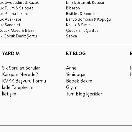
uk Sweatshirt & Kazak
Emzik & Emzik Kutusu
uk Tulum & Salopet
Biberon
k Pijama Takımı
Bisiklet & Scooter
uk Ayakkabı
Banyo Bombası & Köpüğü
uk Sandalet
Kolluk & Simit
Çocuk Mayo & Bikini
Çocuk Sırt Çantası
ek Çocuk Deniz Şortu
Şapka
YARDIM
BT BLOG
Sık Sorulan Sorular
Anne
Kargom Nerede?
Yenidoğan
KVKK Başvuru Formu
Bebek Bakım
İade Taleplerim
Giyim
İletişim
Tüm Blog İçerikleri