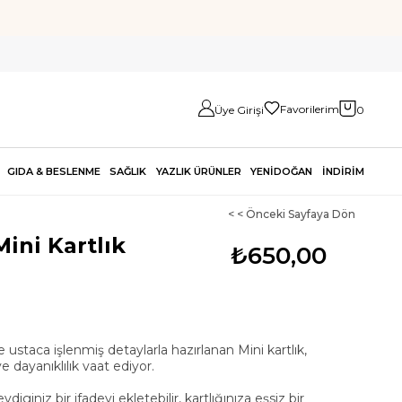
Favorilerim
Üye Girişi
0
GIDA & BESLENME
SAĞLIK
YAZLIK ÜRÜNLER
YENİDOĞAN
İNDİRİM
< < Önceki Sayfaya Dön
Mini Kartlık
₺650,00
 ustaca işlenmiş detaylarla hazırlanan Mini kartlık,
 dayanıklılık vaat ediyor.
diginiz bir ifadeyi ekletebilir, kartlığınıza eşsiz bir