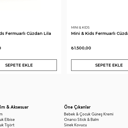
MINI & KIDS
ids Fermuarlı Cüzdan Lila
Mini & Kids Fermuarlı Cüz
0
₺1.500,00
SEPETE EKLE
SEPETE EKLE
im & Aksesuar
Öne Çıkanlar
im
Bebek & Çocuk Güneş Kremi
k Elbise
Onarıcı Stick & Balm
k Tişört
Sinek Kovucu