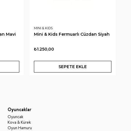
MINI & KIDS
MI
dan Mavi
Mini & Kids Fermuarlı Cüzdan Siyah
Mi
₺1.250,00
₺
SEPETE EKLE
Oyuncaklar
Oyuncak
Kova & Kürek
Oyun Hamuru