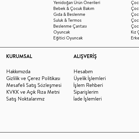
Yenidoğan Ürün Önerileri
Çoc
Bebek & Çocuk Bakım
Çoc
Gıda & Beslenme
Çocu
Suluk & Termos
Çoc
Beslenme Çantası
Çoc
Oyuncak
Kız 
Eğitici Oyuncak
Erk
KURUMSAL
ALIŞVERİŞ
Hakkımızda
Hesabım
Gizlilik ve Çerez Politikası
Üyelik İşlemleri
Mesafeli Satış Sözleşmesi
İşlem Rehberi
KVKK ve Açık Rıza Metni
Siparişlerim
Satış Noktalarımız
İade İşlemleri