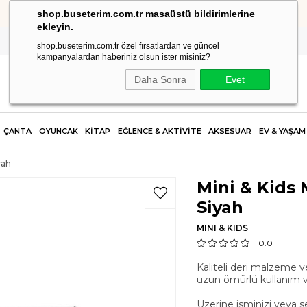
shop.buseterim.com.tr masaüstü bildirimlerine
HIZLI KARGO
ekleyin.
shop.buseterim.com.tr özel fırsatlardan ve güncel
kampanyalardan haberiniz olsun ister misiniz?
Daha Sonra
Evet
ÇANTA
OYUNCAK
KİTAP
EĞLENCE & AKTİVİTE
AKSESUAR
EV & YAŞAM
yah
Mini & Kids 
Siyah
MINI & KIDS
0.0
Kaliteli deri malzeme ve
uzun ömürlü kullanım ve
Üzerine isminizi veya sev