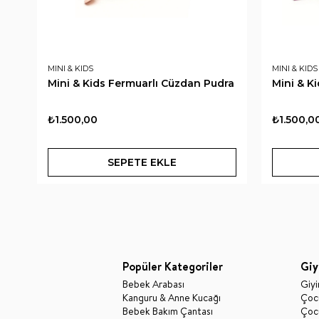
MINI & KIDS
MINI & KIDS
Mini & Kids Fermuarlı Cüzdan Pudra
Mini & K
₺1.500,00
₺1.500,0
SEPETE EKLE
Popüler Kategoriler
Giy
Bebek Arabası
Giy
Kanguru & Anne Kucağı
Çocu
Bebek Bakım Çantası
Çocu