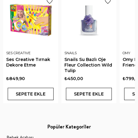
SES CREATIVE
SNAILS
OMY
Ses Creative Tırnak
Snails Su Bazlı Oje
Omy Na
Dekore Etme
Fleur Collection Wild
Friend
Tulip
₺849,90
₺450,00
₺799,
SEPETE EKLE
SEPETE EKLE
SE
Popüler Kategoriler
Bebek Arabası