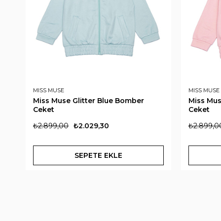
MISS MUSE
MISS MUSE
Miss Muse Glitter Blue Bomber
Miss Mus
Ceket
Ceket
₺2.899,00
₺2.029,30
₺2.899,0
SEPETE EKLE