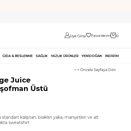
Favorilerim
Üye Girişi
0
GIDA & BESLENME
SAĞLIK
YAZLIK ÜRÜNLER
YENİDOĞAN
İNDİRİM
< < Önceki Sayfaya Dön
ge Juice
Eşofman Üstü
u standart kalıptan, bisiklet yaka, manşetleri ve alt
nlıkta sweatshirt