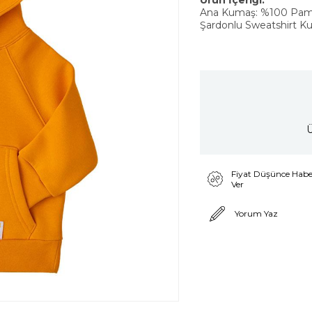
Ürün İçeriği:
Ana Kumaş: %100 Pa
Şardonlu Sweatshirt K
Ü
Fiyat Düşünce Habe
Ver
Yorum Yaz