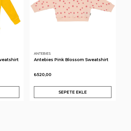
ANTEBIES
AN
weatshirt
Antebies Pink Blossom Sweatshirt
An
Sw
₺520,00
₺
SEPETE EKLE