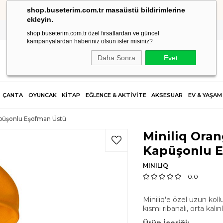
shop.buseterim.com.tr masaüstü bildirimlerine
HIZLI KARGO
ekleyin.
shop.buseterim.com.tr özel fırsatlardan ve güncel
kampanyalardan haberiniz olsun ister misiniz?
Daha Sonra
Evet
ÇANTA
OYUNCAK
KİTAP
EĞLENCE & AKTİVİTE
AKSESUAR
EV & YAŞAM
apüşonlu Eşofman Üstü
Miniliq Oran
Kapüşonlu 
MINILIQ
0.0
Miniliq'e özel uzun koll
kısmı ribanalı, orta kalı