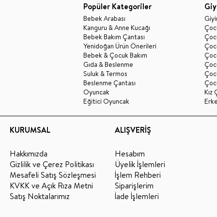
Popüler Kategoriler
Giy
Bebek Arabası
Giy
Kanguru & Anne Kucağı
Çocu
Bebek Bakım Çantası
Çocu
Yenidoğan Ürün Önerileri
Çoc
Bebek & Çocuk Bakım
Çoc
Gıda & Beslenme
Çocu
Suluk & Termos
Çoc
Beslenme Çantası
Çoc
Oyuncak
Kız 
Eğitici Oyuncak
Erk
KURUMSAL
ALIŞVERİŞ
Hakkımızda
Hesabım
Gizlilik ve Çerez Politikası
Üyelik İşlemleri
Mesafeli Satış Sözleşmesi
İşlem Rehberi
KVKK ve Açık Rıza Metni
Siparişlerim
Satış Noktalarımız
İade İşlemleri