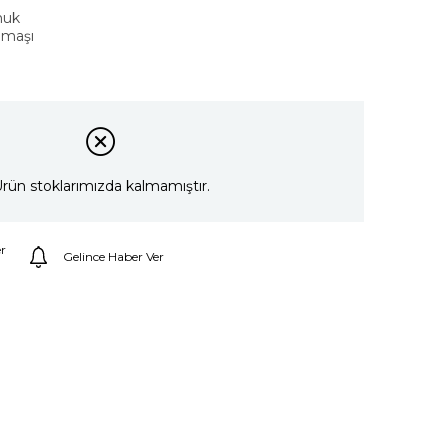
muk
umaşı
rün stoklarımızda kalmamıştır.
r
Gelince Haber Ver