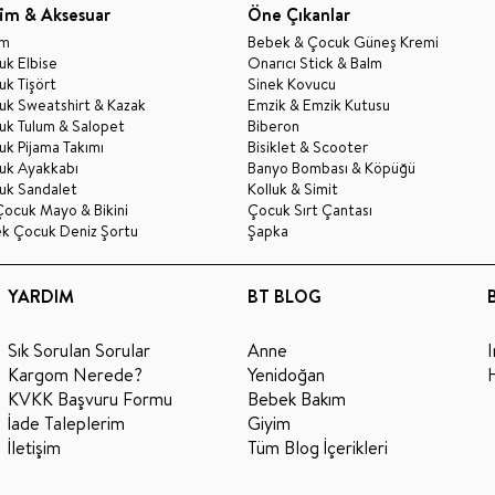
im & Aksesuar
Öne Çıkanlar
im
Bebek & Çocuk Güneş Kremi
k Elbise
Onarıcı Stick & Balm
k Tişört
Sinek Kovucu
uk Sweatshirt & Kazak
Emzik & Emzik Kutusu
uk Tulum & Salopet
Biberon
k Pijama Takımı
Bisiklet & Scooter
uk Ayakkabı
Banyo Bombası & Köpüğü
uk Sandalet
Kolluk & Simit
Çocuk Mayo & Bikini
Çocuk Sırt Çantası
ek Çocuk Deniz Şortu
Şapka
YARDIM
BT BLOG
Sık Sorulan Sorular
Anne
Kargom Nerede?
Yenidoğan
KVKK Başvuru Formu
Bebek Bakım
İade Taleplerim
Giyim
İletişim
Tüm Blog İçerikleri