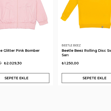
BEETLE BEEZ
e Glitter Pink Bomber
Beetle Beez Rolling Disc S
Sarı
0
₺2.029,30
₺1.250,00
SEPETE EKLE
SEPETE EKLE