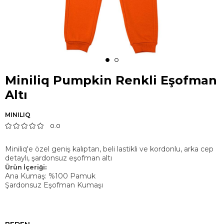
Miniliq Pumpkin Renkli Eşofman
Altı
MINILIQ
0.0
Miniliq'e özel geniş kalıptan, beli lastikli ve kordonlu, arka cep
detaylı, şardonsuz eşofman altı
Ürün İçeriği:
Ana Kumaş: %100 Pamuk
Şardonsuz Eşofman Kumaşı