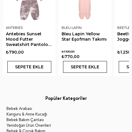
ANTEBIES
BLEU LAPIN
BEETLE 
Antebies Sunset
Bleu Lapin Yellow
Beetle
Mood Futter
Star Eşofman Takımı
Jogge
Sweatshirt Pantolon
Takım
₺790,00
₺1.100,00
₺1.250
₺770,00
SEPETE EKLE
SEPETE EKLE
SE
Popüler Kategoriler
Bebek Arabası
Kanguru & Anne Kucağı
Bebek Bakım Çantası
Yenidoğan Ürün Önerileri
Bebek & Çocuk Bakım