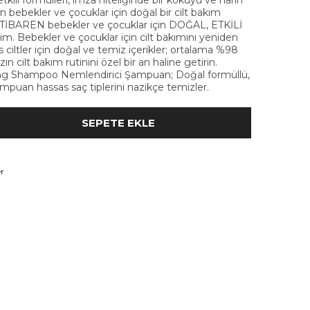
tkili formülleri, imza niteliğinde bir kokuyu ve narin
en bebekler ve çocuklar için doğal bir cilt bakım
TİBAREN bebekler ve çocuklar için DOĞAL, ETKİLİ
. Bebekler ve çocuklar için cilt bakımını yeniden
s ciltler için doğal ve temiz içerikler; ortalama %98
zın cilt bakım rutinini özel bir an haline getirin.
zing Shampoo Nemlendirici Şampuan; Doğal formüllü,
ampuan hassas saç tiplerini nazikçe temizler.
r