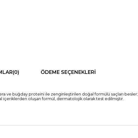
MLAR
(0)
ÖDEME SEÇENEKLERI
a ve buğday proteini ile zenginleştirilen doğal formülü saçları besler; ha
içeriklerden oluşan formül, dermatolojik olarak test edilmiştir.