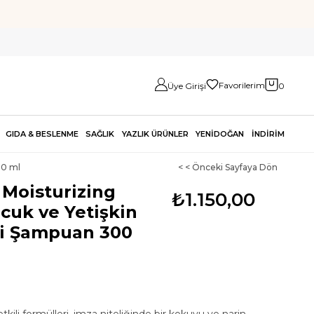
Favorilerim
Üye Girişi
0
GIDA & BESLENME
SAĞLIK
YAZLIK ÜRÜNLER
YENİDOĞAN
İNDİRİM
00 ml
< < Önceki Sayfaya Dön
 Moisturizing
₺1.150,00
uk ve Yetişkin
i Şampuan 300