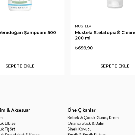
MUSTELA
 Yenidoğan Şampuanı 500
Mustela Stelatopia® Clean
200 ml
₺699,90
SEPETE EKLE
SEPETE EKLE
im & Aksesuar
Öne Çıkanlar
im
Bebek & Çocuk Güneş Kremi
k Elbise
Onarıcı Stick & Balm
k Tişört
Sinek Kovucu
uk Sweatshirt & Kazak
Emzik & Emzik Kutusu