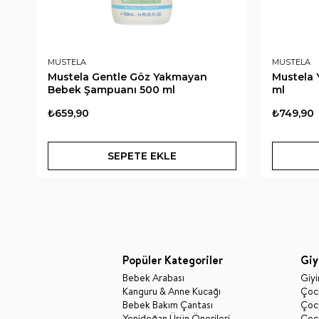
MUSTELA
MUSTELA
Mustela Gentle Göz Yakmayan
Mustela
Bebek Şampuanı 500 ml
ml
₺659,90
₺749,90
SEPETE EKLE
Popüler Kategoriler
Giy
Bebek Arabası
Giy
Kanguru & Anne Kucağı
Çocu
Bebek Bakım Çantası
Çocu
Yenidoğan Ürün Önerileri
Çoc