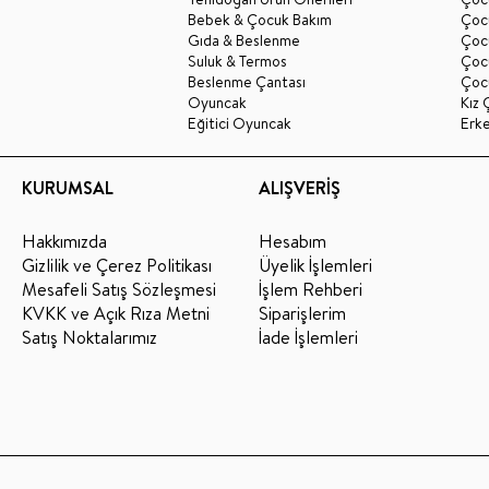
Bebek & Çocuk Bakım
Çoc
Gıda & Beslenme
Çocu
Suluk & Termos
Çoc
Beslenme Çantası
Çoc
Oyuncak
Kız 
Eğitici Oyuncak
Erk
KURUMSAL
ALIŞVERİŞ
Hakkımızda
Hesabım
Gizlilik ve Çerez Politikası
Üyelik İşlemleri
Mesafeli Satış Sözleşmesi
İşlem Rehberi
KVKK ve Açık Rıza Metni
Siparişlerim
Satış Noktalarımız
İade İşlemleri