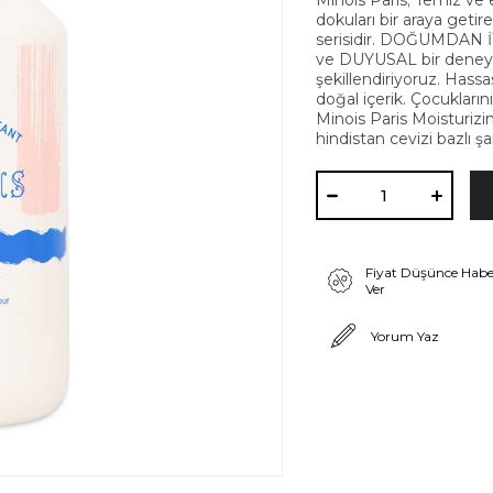
Minois Paris; Temiz ve e
dokuları bir araya getir
serisidir. DOĞUMDAN İ
ve DUYUSAL bir deneyim
şekillendiriyoruz. Hassa
doğal içerik. Çocuklarını
Minois Paris Moisturi
hindistan cevizi bazlı ş
Fiyat Düşünce Habe
Ver
Yorum Yaz