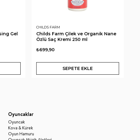
CHILDS FARM
CH
sing Gel
Childs Farm Çilek ve Organik Nane
Ch
Özlü Saç Kremi 250 ml
El
25
₺699,90
₺6
SEPETE EKLE
Oyuncaklar
Oyuncak
Kova & Kürek
Oyun Hamuru
Oyuncak Müzik Aletleri