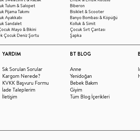
uk Tulum & Salopet
Biberon
k Pijama Takımı
Bisiklet & Scooter
uk Ayakkabı
Banyo Bombası & Köpüğü
uk Sandalet
Kolluk & Simit
Çocuk Mayo & Bikini
Çocuk Sırt Çantası
ek Çocuk Deniz Şortu
Şapka
YARDIM
BT BLOG
Sık Sorulan Sorular
Anne
Kargom Nerede?
Yenidoğan
KVKK Başvuru Formu
Bebek Bakım
İade Taleplerim
Giyim
İletişim
Tüm Blog İçerikleri