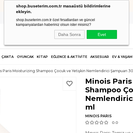
shop.buseterim.com.tr masaüstü bildirimlerine
HIZLI KARGO
ekleyin.
shop.buseterim.com.tr özel fırsatlardan ve güncel
kampanyalardan haberiniz olsun ister misiniz?
Daha Sonra
Evet
ÇANTA
OYUNCAK
KİTAP
EĞLENCE & AKTİVİTE
AKSESUAR
EV & YAŞAM
s Paris Moisturizing Shampoo Çocuk ve Yetişkin Nemlendirici Şampuan 3
Minois Paris
Shampoo Çoc
Nemlendiric
ml
MINOIS PARIS
0.0