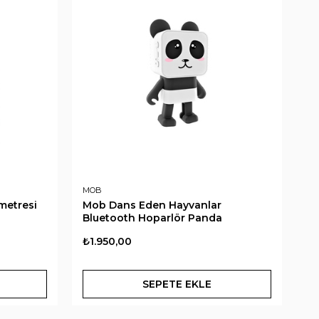
MOB
M
metresi
Mob Dans Eden Hayvanlar
Mo
Bluetooth Hoparlör Panda
Ho
₺1.950,00
₺1
SEPETE EKLE