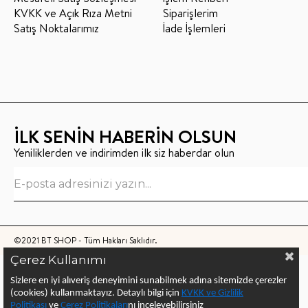
KVKK ve Açık Rıza Metni
Siparişlerim
Satış Noktalarımız
İade İşlemleri
İLK SENİN HABERİN OLSUN
Yeniliklerden ve indirimden ilk siz haberdar olun
©2021 BT SHOP - Tüm Hakları Saklıdır.
Çerez Kullanımı
Sizlere en iyi alıveriş deneyimini sunabilmek adına sitemizde çerezler
(cookies) kullanmaktayız.
Detaylı bilgi için
KVKK ve Gizlilik
Politikası
ve
Çerez Politika
ları
nı
inceleyebilirsiniz