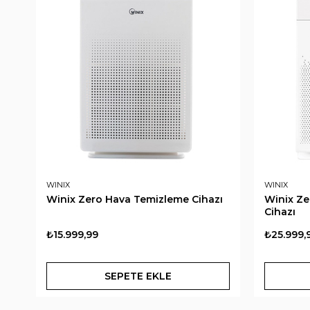
WINIX
WINIX
Winix Zero Hava Temizleme Cihazı
Winix Ze
Cihazı
₺15.999,99
₺25.999,
SEPETE EKLE