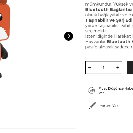
mümkündür. Yüksek ve
Bluetooth Bağlantısı
olarak bağlayabilir ve mü
Taşınabilir ve Şarj Edil
yerde taşınabilir. Dahili ş
seçene
İstenildiğinde Hareket 
Hayvanlar
Bluetooth 
pasife alınarak sadece m
Fiyat Düşünce Habe
Ver
Yorum Yaz