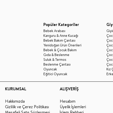
Popüler Kategoriler
Giy
Bebek Arabası
Giy
Kanguru & Anne Kucağı
Çocu
Bebek Bakım Çantası
Çocu
Yenidoğan Ürün Önerileri
Çoc
Bebek & Çocuk Bakım
Çoc
Gıda & Beslenme
Çocu
Suluk & Termos
Çoc
Beslenme Çantası
Çoc
Oyuncak
Kız 
Eğitici Oyuncak
Erk
KURUMSAL
ALIŞVERİŞ
Hakkımızda
Hesabım
Gizlilik ve Çerez Politikası
Üyelik İşlemleri
Mesafeli Satış Sözleşmesi
İşlem Rehberi