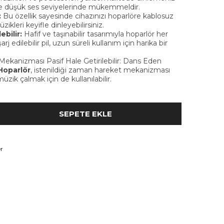
 düşük ses seviyelerinde mükemmeldir.
:
Bu özellik sayesinde cihazınızı hoparlöre kablosuz
zikleri keyifle dinleyebilirsiniz.
ebilir:
Hafif ve taşınabilir tasarımıyla hoparlör her
arj edilebilir pil, uzun süreli kullanım için harika bir
ktir.
Mekanizması Pasif Hale Getirilebilir: Dans Eden
Hoparlör
, istenildiği zaman hareket mekanizması
üzik çalmak için de kullanılabilir.
r