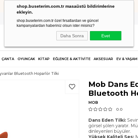
shop.buseterim.com.tr masaüstü bildirimlerine
HIZLI KARGO
ekleyin.
shop.buseterim.com.tr özel fırsatlardan ve güncel
kampanyalardan haberiniz olsun ister misiniz?
Daha Sonra
Evet
ÇANTA
OYUNCAK
KİTAP
EĞLENCE & AKTİVİTE
AKSESUAR
EV & YAŞAM
anlar Bluetooth Hoparlör Tilki
Mob Dans Ed
Bluetooth Ho
MOB
0.0
Dans Eden Tilki:
Sevim
görsel şölen yaratır. Mü
dinleyenleri büyüler.
Yüksek Kaliteli Ses:
M