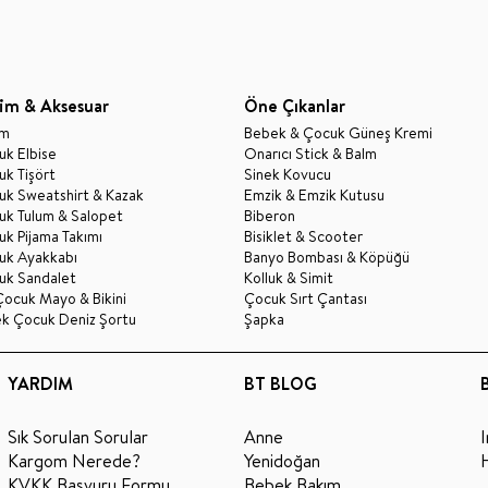
im & Aksesuar
Öne Çıkanlar
im
Bebek & Çocuk Güneş Kremi
k Elbise
Onarıcı Stick & Balm
k Tişört
Sinek Kovucu
uk Sweatshirt & Kazak
Emzik & Emzik Kutusu
uk Tulum & Salopet
Biberon
k Pijama Takımı
Bisiklet & Scooter
uk Ayakkabı
Banyo Bombası & Köpüğü
uk Sandalet
Kolluk & Simit
Çocuk Mayo & Bikini
Çocuk Sırt Çantası
ek Çocuk Deniz Şortu
Şapka
YARDIM
BT BLOG
Sık Sorulan Sorular
Anne
Kargom Nerede?
Yenidoğan
KVKK Başvuru Formu
Bebek Bakım