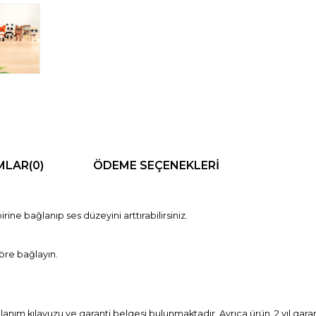
MLAR
(0)
ÖDEME SEÇENEKLERI
rine bağlanıp ses düzeyini arttırabilirsiniz.
löre bağlayın.
lanım kılavuzu ve garanti belgesi bulunmaktadır. Ayrıca ürün, 2 yıl garan