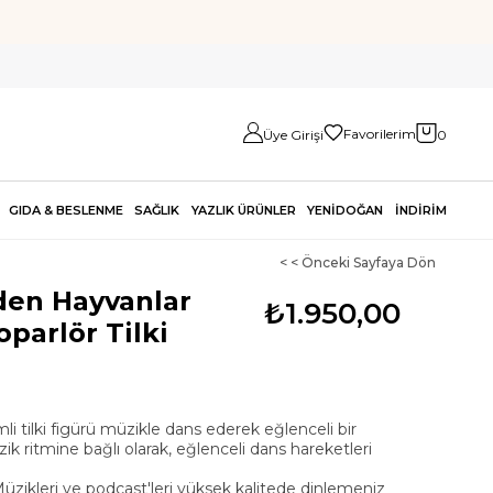
Favorilerim
Üye Girişi
0
GIDA & BESLENME
SAĞLIK
YAZLIK ÜRÜNLER
YENİDOĞAN
İNDİRİM
< < Önceki Sayfaya Dön
en Hayvanlar
₺1.950,00
parlör Tilki
li tilki figürü müzikle dans ederek eğlenceli bir
zik ritmine bağlı olarak, eğlenceli dans hareketleri
üzikleri ve podcast'leri yüksek kalitede dinlemeniz