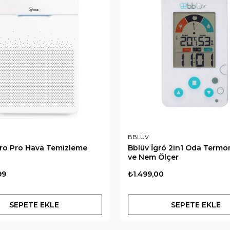
BBLUV
ro Pro Hava Temizleme
Bblüv İgrö 2in1 Oda Termo
ve Nem Ölçer
99
₺1.499,00
SEPETE EKLE
SEPETE EKLE