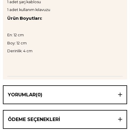
1 adet şarj kablosu
1 adet kullanım kılavuzu
Ürün Boyutları:
En: 12 cm
Boy: 12 cm
Derinlik: 4 cm
YORUMLAR
(0)
ÖDEME SEÇENEKLERI