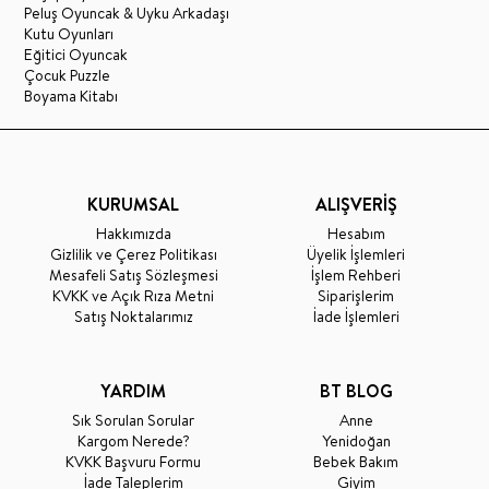
Peluş Oyuncak & Uyku Arkadaşı
Kutu Oyunları
Eğitici Oyuncak
Çocuk Puzzle
Boyama Kitabı
KURUMSAL
ALIŞVERİŞ
Hakkımızda
Hesabım
Gizlilik ve Çerez Politikası
Üyelik İşlemleri
Mesafeli Satış Sözleşmesi
İşlem Rehberi
KVKK ve Açık Rıza Metni
Siparişlerim
Satış Noktalarımız
İade İşlemleri
YARDIM
BT BLOG
Sık Sorulan Sorular
Anne
Kargom Nerede?
Yenidoğan
KVKK Başvuru Formu
Bebek Bakım
İade Taleplerim
Giyim