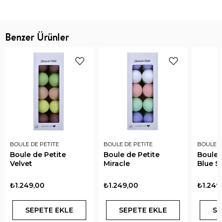
Benzer Ürünler
BOULE DE PETITE
BOULE DE PETITE
BOULE D
Boule de Petite
Boule de Petite
Boule 
Velvet
Miracle
Blue S
₺1.249,00
₺1.249,00
₺1.249
SEPETE EKLE
SEPETE EKLE
SE