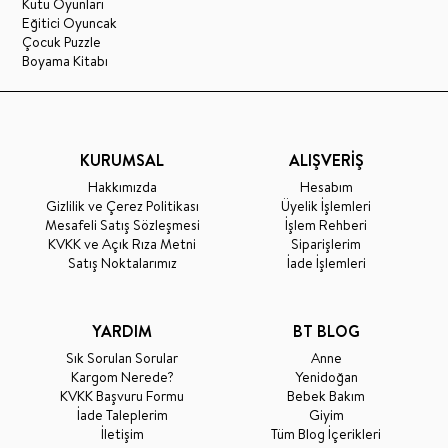
Kutu Oyunları
Eğitici Oyuncak
Çocuk Puzzle
Boyama Kitabı
KURUMSAL
ALIŞVERİŞ
Hakkımızda
Hesabım
Gizlilik ve Çerez Politikası
Üyelik İşlemleri
Mesafeli Satış Sözleşmesi
İşlem Rehberi
KVKK ve Açık Rıza Metni
Siparişlerim
Satış Noktalarımız
İade İşlemleri
YARDIM
BT BLOG
Sık Sorulan Sorular
Anne
Kargom Nerede?
Yenidoğan
KVKK Başvuru Formu
Bebek Bakım
İade Taleplerim
Giyim
İletişim
Tüm Blog İçerikleri