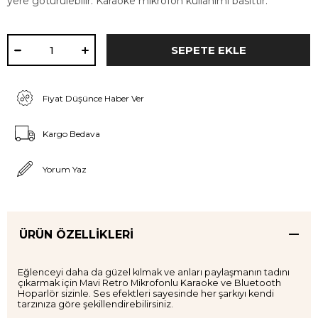
yere götürülebilir. Karaoke mikrofon kullanımı basittir.
Fiyat Düşünce Haber Ver
Kargo Bedava
Yorum Yaz
ÜRÜN ÖZELLIKLERI
Eğlenceyi daha da güzel kılmak ve anları paylaşmanın tadını
çıkarmak için Mavi Retro Mikrofonlu Karaoke ve Bluetooth
Hoparlör sizinle. Ses efektleri sayesinde her şarkıyı kendi
tarzınıza göre şekillendirebilirsiniz.