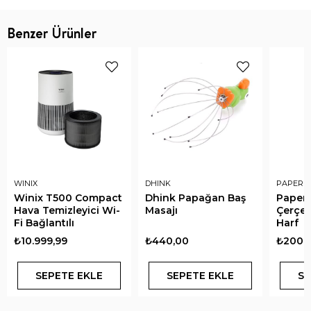
Benzer Ürünler
WINIX
DHINK
PAPER 
Winix T500 Compact
Dhink Papağan Baş
Paper
Hava Temizleyici Wi-
Masajı
Çerçev
Fi Bağlantılı
Harf
₺10.999,99
₺440,00
₺200,
SEPETE EKLE
SEPETE EKLE
SE