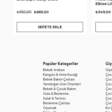
Elbise Li
₺950,00
₺665,00
₺349,00
SEPETE EKLE
Popüler Kategoriler
Giy
Bebek Arabası
Giy
Kanguru & Anne Kucağı
Çocu
Bebek Bakım Çantası
Çocu
Yenidoğan Ürün Önerileri
Çoc
Bebek & Çocuk Bakım
Çoc
Gıda & Beslenme
Çocu
Suluk & Termos
Çoc
Beslenme Çantası
Çoc
Oyuncak
Kız 