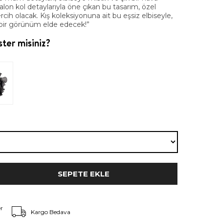
 balon kol detaylarıyla öne çıkan bu tasarım, özel
ercih olacak. Kış koleksiyonuna ait bu eşsiz elbiseyle,
 bir görünüm elde edecek!”
ter misiniz?
r
Kargo Bedava