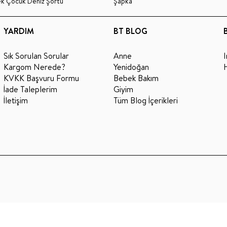
ek Çocuk Deniz Şortu
Şapka
YARDIM
BT BLOG
Sık Sorulan Sorular
Anne
Kargom Nerede?
Yenidoğan
KVKK Başvuru Formu
Bebek Bakım
İade Taleplerim
Giyim
İletişim
Tüm Blog İçerikleri