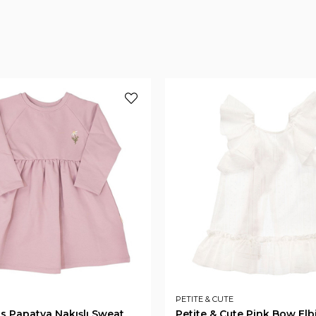
PETITE & CUTE
ds Papatya Nakışlı Sweat
Petite & Cute Pink Bow Elb