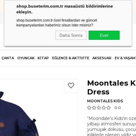
shop.buseterim.com.tr masaüstü bildirimlerine
HIZLI KARGO
ekleyin.
shop.buseterim.com.tr özel fırsatlardan ve güncel
kampanyalardan haberiniz olsun ister misiniz?
Daha Sonra
Evet
ÇANTA
OYUNCAK
KİTAP
EĞLENCE & AKTİVİTE
AKSESUAR
EV & YAŞAM
Moontales K
Dress
MOONTALES KIDS
0.0
“Moondale’s Kids’in özel
yılbaşı atmosferi sunu
yumuşak dokusu, çocukla
ipliklerle işlenen yıldız