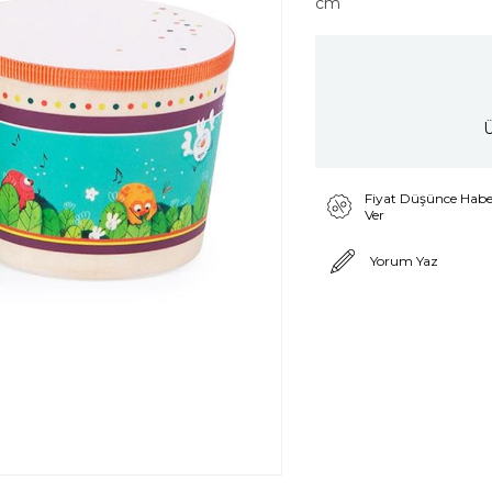
cm
Ü
Fiyat Düşünce Habe
Ver
Yorum Yaz