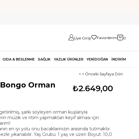
Favorilerim
Üye Girişi
0
GIDA & BESLENME
SAĞLIK
YAZLIK ÜRÜNLER
YENİDOĞAN
İNDİRİM
< < Önceki Sayfaya Dön
y Bongo Orman
₺2.649,00
getirilmiş, şarkı söyleyen orman kuşlarıyla
rin müzik ve ritim yapmaktan keyif alması için
arım!
 en iyi yolu onu bacaklarınızın arasında tutmaktır.
zle yıkanabilir. Yaş Grubu: 1 yaş ve üzeri Boyut: 10,0