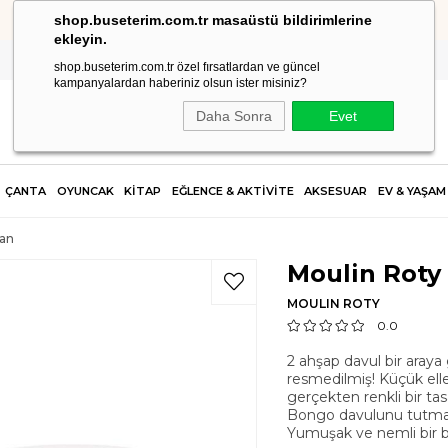
shop.buseterim.com.tr masaüstü bildirimlerine
HIZLI KARGO
ekleyin.
shop.buseterim.com.tr özel fırsatlardan ve güncel
kampanyalardan haberiniz olsun ister misiniz?
Daha Sonra
Evet
ÇANTA
OYUNCAK
KİTAP
EĞLENCE & AKTİVİTE
AKSESUAR
EV & YAŞAM
an
Moulin Rot
MOULIN ROTY
0.0
2 ahşap davul bir araya 
resmedilmiş! Küçük elle
gerçekten renkli bir tas
Bongo davulunu tutmanın
Yumuşak ve nemli bir be