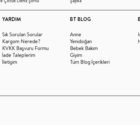
ek Çocuk Deniz Şortu
Şapka
YARDIM
BT BLOG
Sık Sorulan Sorular
Anne
Kargom Nerede?
Yenidoğan
KVKK Başvuru Formu
Bebek Bakım
İade Taleplerim
Giyim
İletişim
Tüm Blog İçerikleri