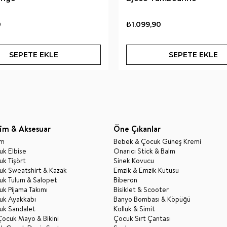
0
₺1.099,90
SEPETE EKLE
SEPETE EKLE
im & Aksesuar
Öne Çıkanlar
im
Bebek & Çocuk Güneş Kremi
k Elbise
Onarıcı Stick & Balm
k Tişört
Sinek Kovucu
uk Sweatshirt & Kazak
Emzik & Emzik Kutusu
uk Tulum & Salopet
Biberon
k Pijama Takımı
Bisiklet & Scooter
uk Ayakkabı
Banyo Bombası & Köpüğü
uk Sandalet
Kolluk & Simit
Çocuk Mayo & Bikini
Çocuk Sırt Çantası