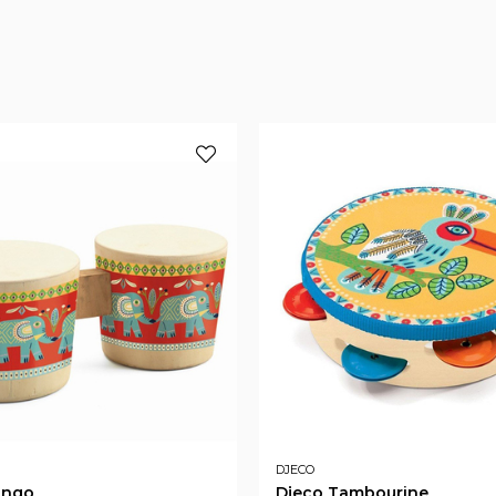
DJECO
ongo
Djeco Tambourine