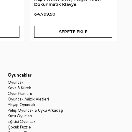
Dokunmatik Klavye
P
₺4.799,90
₺3
SEPETE EKLE
Oyuncaklar
Oyuncak
Kova & Kürek
Oyun Hamuru
Oyuncak Müzik Aletleri
Ahşap Oyuncak
Peluş Oyuncak & Uyku Arkadaşı
Kutu Oyunları
Eğitici Oyuncak
Çocuk Puzzle