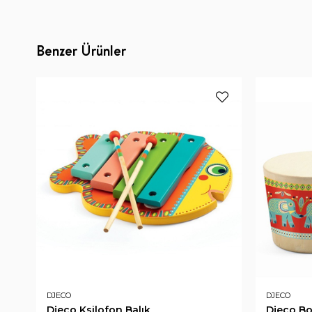
Benzer Ürünler
DJECO
DJECO
Djeco Ksilofon Balık
Djeco B