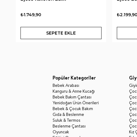
₺1.749,90
₺2.199,9
SEPETE EKLE
Popüler Kategoriler
Giy
Bebek Arabası
Giy
Kanguru & Anne Kucağı
Çocu
Bebek Bakım Çantası
Çocu
Yenidoğan Ürün Önerileri
Çoc
Bebek & Çocuk Bakım
Çoc
Gıda & Beslenme
Çocu
Suluk & Termos
Çoc
Beslenme Çantası
Çoc
Oyuncak
Kız 