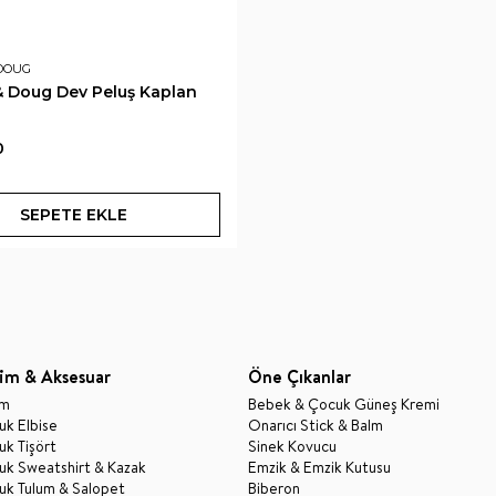
 DOUG
& Doug Dev Peluş Kaplan
0
SEPETE EKLE
im & Aksesuar
Öne Çıkanlar
im
Bebek & Çocuk Güneş Kremi
k Elbise
Onarıcı Stick & Balm
k Tişört
Sinek Kovucu
uk Sweatshirt & Kazak
Emzik & Emzik Kutusu
uk Tulum & Salopet
Biberon