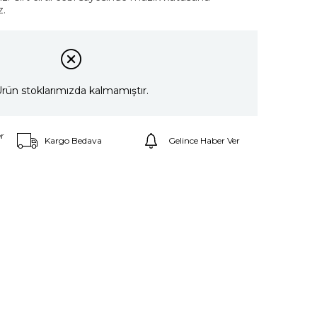
z.
rün stoklarımızda kalmamıştır.
r
Kargo Bedava
Gelince Haber Ver