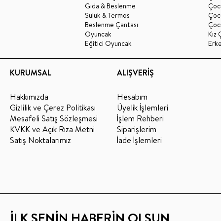
Gıda & Beslenme
Çocu
Suluk & Termos
Çoc
Beslenme Çantası
Çoc
Oyuncak
Kız 
Eğitici Oyuncak
Erk
KURUMSAL
ALIŞVERİŞ
Hakkımızda
Hesabım
Gizlilik ve Çerez Politikası
Üyelik İşlemleri
Mesafeli Satış Sözleşmesi
İşlem Rehberi
KVKK ve Açık Rıza Metni
Siparişlerim
Satış Noktalarımız
İade İşlemleri
İLK SENİN HABERİN OLSUN