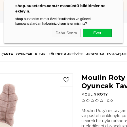
shop.buseterim.com.tr masaüstü bildirimlerine
HIZLI KARGO
ekleyin.
shop.buseterim.com.tr özel fırsatlardan ve güncel
kampanyalardan haberiniz olsun ister misiniz?
Daha Sonra
Evet
ÇANTA
OYUNCAK
KİTAP
EĞLENCE & AKTİVİTE
AKSESUAR
EV & YAŞAM
Moulin Roty 
Oyuncak Ta
MOULIN ROTY
0.0
Moulin Roty'nin tavşan 
ve pastel renkleriyle
sevimli bir uyku arkad
melodilerini duyacaksın