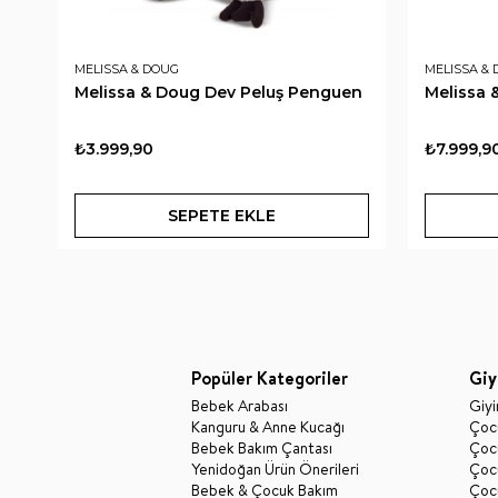
MELISSA & DOUG
MELISSA &
Melissa & Doug Dev Peluş Penguen
Melissa 
₺3.999,90
₺7.999,9
SEPETE EKLE
Popüler Kategoriler
Giy
Bebek Arabası
Giy
Kanguru & Anne Kucağı
Çocu
Bebek Bakım Çantası
Çocu
Yenidoğan Ürün Önerileri
Çoc
Bebek & Çocuk Bakım
Çoc