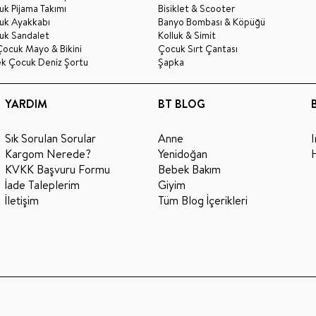
k Pijama Takımı
Bisiklet & Scooter
uk Ayakkabı
Banyo Bombası & Köpüğü
uk Sandalet
Kolluk & Simit
Çocuk Mayo & Bikini
Çocuk Sırt Çantası
ek Çocuk Deniz Şortu
Şapka
YARDIM
BT BLOG
Sık Sorulan Sorular
Anne
Kargom Nerede?
Yenidoğan
KVKK Başvuru Formu
Bebek Bakım
İade Taleplerim
Giyim
İletişim
Tüm Blog İçerikleri