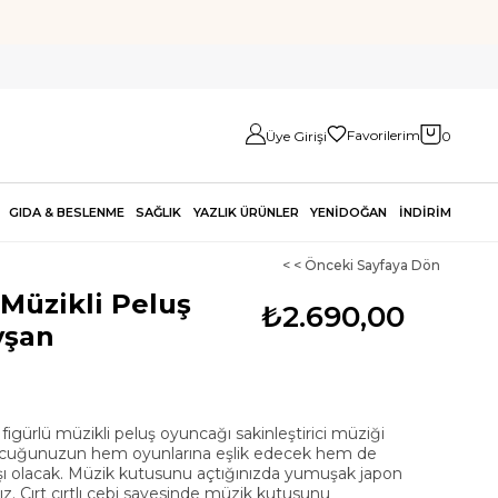
Favorilerim
Üye Girişi
0
GIDA & BESLENME
SAĞLIK
YAZLIK ÜRÜNLER
YENİDOĞAN
İNDİRİM
< < Önceki Sayfaya Dön
Müzikli Peluş
₺2.690,00
vşan
figürlü müzikli peluş oyuncağı sakinleştirici müziği
 çocuğunuzun hem oyunlarına eşlik edecek hem de
aşı olacak. Müzik kutusunu açtığınızda yumuşak japon
ız. Cırt cırtlı cebi sayesinde müzik kutusunu