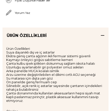
Fiyat Düşünce Haber Ver
Yorum Yaz
ÜRÜN ÖZELLIKLERI
Ürün Özellikleri
Suya dayanıklı dış ve iç astarlar
Ekstra geniş çanta ağzının ikili fermuar sistemi güvenli
Kaymayı önleyici göğüs sabitleme kemeri
Çanta kulbu ipek iplikten dokunmuş sağlam iskota halatı
Uzunluğu ayarlanabilir gri polyester omuz askıları
Arka panelde MUCA koalalı isimlik
Arzu üzerine değiştirilebilen el dikimi cırtlı AGU seçeneği
Su matarası için dışta yan göz
Ön panelde geniş fermuarlı cep
Silinebilir, açık renk iç astarlar sayesinde çantanın içindekileri
rahatça bulabilirsiniz
Çanta donanımında kullanılan aksesuarların hepsi siyah mat
kaplı paslanmaz pirinçtir, plastik aksesuar kullanımını tasvip
etmiyoruz.