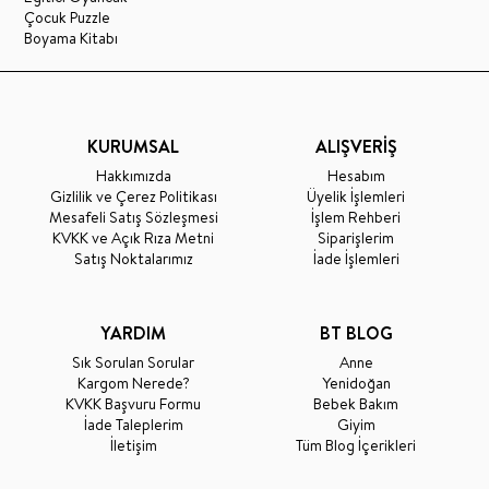
Çocuk Puzzle
Boyama Kitabı
KURUMSAL
ALIŞVERİŞ
Hakkımızda
Hesabım
Gizlilik ve Çerez Politikası
Üyelik İşlemleri
Mesafeli Satış Sözleşmesi
İşlem Rehberi
KVKK ve Açık Rıza Metni
Siparişlerim
Satış Noktalarımız
İade İşlemleri
YARDIM
BT BLOG
Sık Sorulan Sorular
Anne
Kargom Nerede?
Yenidoğan
KVKK Başvuru Formu
Bebek Bakım
İade Taleplerim
Giyim
İletişim
Tüm Blog İçerikleri