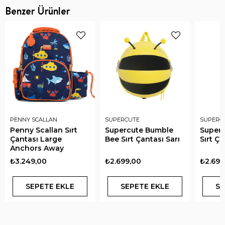
Benzer Ürünler
PENNY SCALLAN
SUPERCUTE
SUPERC
Penny Scallan Sırt
Supercute Bumble
Superc
Çantası Large
Bee Sırt Çantası Sarı
Sırt Ç
Anchors Away
₺3.249,00
₺2.699,00
₺2.699
SEPETE EKLE
SEPETE EKLE
SE