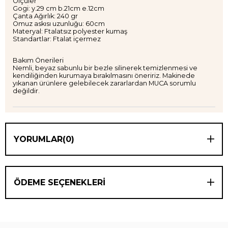
Ölçüler
Gogi: y.29 cm b.21cm e.12cm
Çanta Ağırlık: 240 gr
Omuz askısı uzunluğu: 60cm
Materyal: Ftalatsız polyester kumaş
Standartlar: Ftalat içermez
Bakım Önerileri
Nemli, beyaz sabunlu bir bezle silinerek temizlenmesi ve
kendiliğinden kurumaya bırakılmasını öneririz. Makinede
yıkanan ürünlere gelebilecek zararlardan MUCA sorumlu
değildir.
YORUMLAR
(0)
ÖDEME SEÇENEKLERI