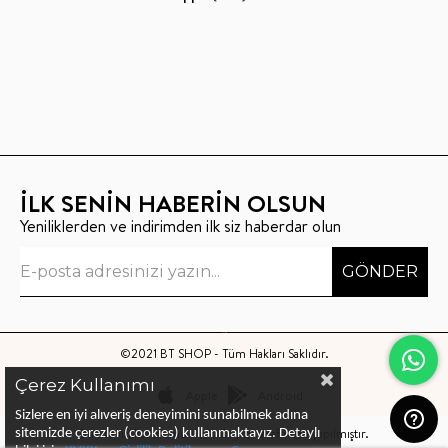
İLK SENİN HABERİN OLSUN
Yeniliklerden ve indirimden ilk siz haberdar olun
GÖNDER
©2021 BT SHOP - Tüm Hakları Saklıdır.
Çerez Kullanımı
Apple
Android
Sizlere en iyi alıveriş deneyimini sunabilmek adına
Bu sitenin kurulumu
Keyo Digital
tarafından yapılmıştır.
sitemizde çerezler (cookies) kullanmaktayız.
Detaylı