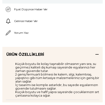
Fiyat Düşünce Haber Ver
Gelince Haber Ver
Yorum Yaz
ÜRÜN ÖZELLIKLERI
Küçük boyutu ile kolay taşınabilir olmasının yanı sıra, su
geçirmez kaliteli dış kumaşı sayesinde eşyalarınızı her
zaman güvende tutar.
2 geniş fermuarlı bölmesi ile kalem, silgi, kalemtıraş,
yapıştırıcı gibi tüm kırtasiye malzemeleriniz için geniş bir
alan sağlar.
İç tasarımı ise komple astarlıdır, bu sayede eşyalarınızın
güvende tutulmasını sağlar.
Küçük boyutu ve hafif yapısı sayesinde çocuklarınızın sırt
çantasına kolayca sığar.