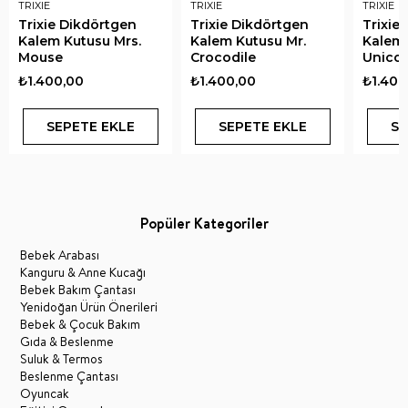
TRIXIE
TRIXIE
TRIXIE
Trixie Dikdörtgen
Trixie Dikdörtgen
Trixie
Kalem Kutusu Mrs.
Kalem Kutusu Mr.
Kalem 
Mouse
Crocodile
Unico
₺1.400,00
₺1.400,00
₺1.400
SEPETE EKLE
SEPETE EKLE
SE
Popüler Kategoriler
Bebek Arabası
Kanguru & Anne Kucağı
Bebek Bakım Çantası
Yenidoğan Ürün Önerileri
Bebek & Çocuk Bakım
Gıda & Beslenme
Suluk & Termos
Beslenme Çantası
Oyuncak