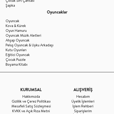
Çocuk Sırt Çantası
Şapka
Oyuncaklar
Oyuncak
Kova & Kürek
Oyun Hamuru
Oyuncak Müzik Aletleri
Ahşap Oyuncak
Peluş Oyuncak & Uyku Arkadaşı
Kutu Oyunları
Eğitici Oyuncak
Çocuk Puzzle
Boyama Kitabı
KURUMSAL
ALIŞVERİŞ
Hakkımızda
Hesabım
Gizlilik ve Çerez Politikası
Üyelik İşlemleri
Mesafeli Satış Sözleşmesi
İşlem Rehberi
KVKK ve Açık Rıza Metni
Siparişlerim