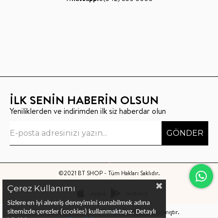
İLK SENİN HABERİN OLSUN
Yeniliklerden ve indirimden ilk siz haberdar olun
GÖNDER
©2021 BT SHOP - Tüm Hakları Saklıdır.
Çerez Kullanımı
Apple
Android
Sizlere en iyi alıveriş deneyimini sunabilmek adına
Bu sitenin kurulumu
Keyo Digital
tarafından yapılmıştır.
sitemizde çerezler (cookies) kullanmaktayız.
Detaylı