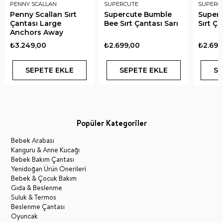
PENNY SCALLAN
SUPERCUTE
SUPERC
Penny Scallan Sırt
Supercute Bumble
Superc
Çantası Large
Bee Sırt Çantası Sarı
Sırt Ç
Anchors Away
₺3.249,00
₺2.699,00
₺2.699
SEPETE EKLE
SEPETE EKLE
SE
Popüler Kategoriler
Bebek Arabası
Kanguru & Anne Kucağı
Bebek Bakım Çantası
Yenidoğan Ürün Önerileri
Bebek & Çocuk Bakım
Gıda & Beslenme
Suluk & Termos
Beslenme Çantası
Oyuncak