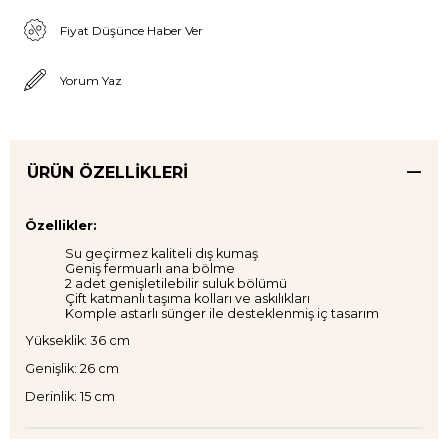
Fiyat Düşünce Haber Ver
Yorum Yaz
ÜRÜN ÖZELLIKLERI
Özellikler:
Su geçirmez kaliteli dış kumaş
Geniş fermuarlı ana bölme
2 adet genişletilebilir suluk bölümü
Çift katmanlı taşıma kolları ve askılıkları
Komple astarlı sünger ile desteklenmiş iç tasarım
Yükseklik: 36 cm
Genişlik: 26 cm
Derinlik: 15 cm