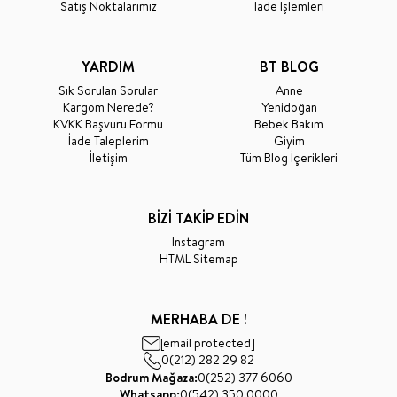
Satış Noktalarımız
İade İşlemleri
YARDIM
BT BLOG
Sık Sorulan Sorular
Anne
Kargom Nerede?
Yenidoğan
KVKK Başvuru Formu
Bebek Bakım
İade Taleplerim
Giyim
İletişim
Tüm Blog İçerikleri
BİZİ TAKİP EDİN
Instagram
HTML Sitemap
MERHABA DE !
[email protected]
0(212) 282 29 82
Bodrum Mağaza:
0(252) 377 6060
Whatsapp:
0(542) 350 0000