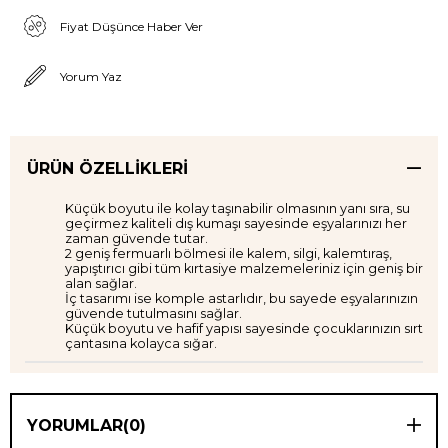
Fiyat Düşünce Haber Ver
Yorum Yaz
ÜRÜN ÖZELLIKLERI
Küçük boyutu ile kolay taşınabilir olmasının yanı sıra, su
geçirmez kaliteli dış kumaşı sayesinde eşyalarınızı her
zaman güvende tutar.
2 geniş fermuarlı bölmesi ile kalem, silgi, kalemtıraş,
yapıştırıcı gibi tüm kırtasiye malzemeleriniz için geniş bir
alan sağlar.
İç tasarımı ise komple astarlıdır, bu sayede eşyalarınızın
güvende tutulmasını sağlar.
Küçük boyutu ve hafif yapısı sayesinde çocuklarınızın sırt
çantasına kolayca sığar.
YORUMLAR
(0)