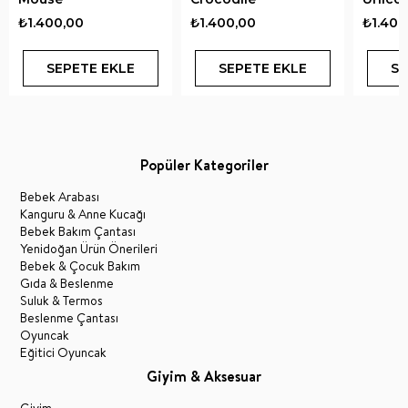
₺1.400,00
₺1.400,00
₺1.400
SEPETE EKLE
SEPETE EKLE
SE
Popüler Kategoriler
Bebek Arabası
Kanguru & Anne Kucağı
Bebek Bakım Çantası
Yenidoğan Ürün Önerileri
Bebek & Çocuk Bakım
Gıda & Beslenme
Suluk & Termos
Beslenme Çantası
Oyuncak
Eğitici Oyuncak
Giyim & Aksesuar