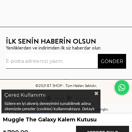
İLK SENİN HABERİN OLSUN
Yeniliklerden ve indirimden ilk siz haberdar olun
GÖNDER
©2021 BT SHOP - Tüm Hakları Saklıdır.
Çerez Kullanımı
Apple
Android
Sizlere en iyi alıveriş deneyimini sunabilmek adına
Bu sitenin kurulumu
Keyo Digital
tarafından yapılmıştır.
sitemizde çerezler (cookies) kullanmaktayız.
Detaylı
bilgi için
KVKK ve Gizlilik Politikası
ve
Çerez
Muggle The Galaxy Kalem Kutusu
Politika
ları
nı
inceleyebilirsiniz