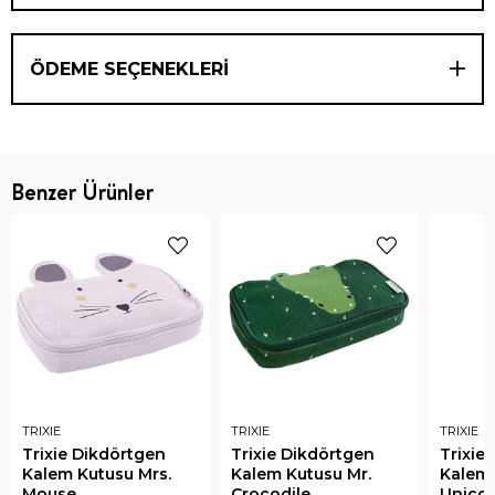
ÖDEME SEÇENEKLERI
Benzer Ürünler
TRIXIE
TRIXIE
TRIXIE
Trixie Dikdörtgen
Trixie Dikdörtgen
Trixie
Kalem Kutusu Mrs.
Kalem Kutusu Mr.
Kalem 
Mouse
Crocodile
Unico