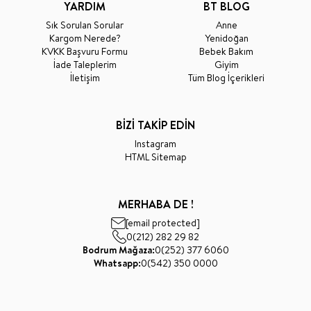
YARDIM
BT BLOG
Sık Sorulan Sorular
Anne
Kargom Nerede?
Yenidoğan
KVKK Başvuru Formu
Bebek Bakım
İade Taleplerim
Giyim
İletişim
Tüm Blog İçerikleri
BİZİ TAKİP EDİN
Instagram
HTML Sitemap
MERHABA DE !
[email protected]
0(212) 282 29 82
Bodrum Mağaza:
0(252) 377 6060
Whatsapp:
0(542) 350 0000