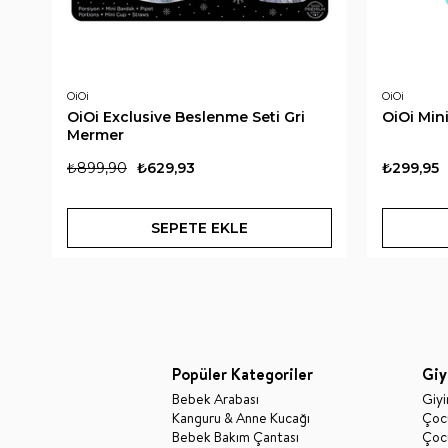
OiOi
OiOi
OiOi Exclusive Beslenme Seti Gri
OiOi Min
Mermer
₺899,90
₺629,93
₺299,95
SEPETE EKLE
Popüler Kategoriler
Giy
Bebek Arabası
Giy
Kanguru & Anne Kucağı
Çocu
Bebek Bakım Çantası
Çocu