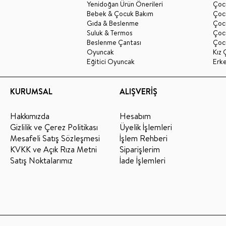
Yenidoğan Ürün Önerileri
Çoc
Bebek & Çocuk Bakım
Çoc
Gıda & Beslenme
Çocu
Suluk & Termos
Çoc
Beslenme Çantası
Çoc
Oyuncak
Kız 
Eğitici Oyuncak
Erk
KURUMSAL
ALIŞVERİŞ
Hakkımızda
Hesabım
Gizlilik ve Çerez Politikası
Üyelik İşlemleri
Mesafeli Satış Sözleşmesi
İşlem Rehberi
KVKK ve Açık Rıza Metni
Siparişlerim
Satış Noktalarımız
İade İşlemleri