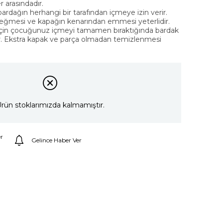
r arasındadır.
ardağın herhangi bir tarafından içmeye izin verir.
ğmesi ve kapağın kenarından emmesi yeterlidir.
çin çocuğunuz içmeyi tamamen bıraktığında bardak
r. Ekstra kapak ve parça olmadan temizlenmesi
rün stoklarımızda kalmamıştır.
r
Gelince Haber Ver