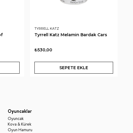
TYRRELL KATZ
MU
of
Tyrrell Katz Melamin Bardak Cars
Mu
Al
₺530,00
₺6
SEPETE EKLE
Oyuncaklar
Oyuncak
Kova & Kürek
Oyun Hamuru