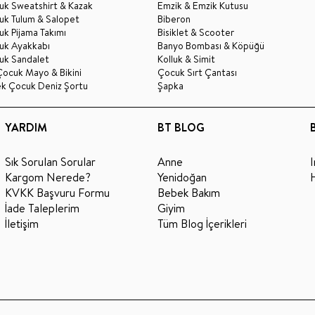
uk Sweatshirt & Kazak
Emzik & Emzik Kutusu
uk Tulum & Salopet
Biberon
k Pijama Takımı
Bisiklet & Scooter
uk Ayakkabı
Banyo Bombası & Köpüğü
uk Sandalet
Kolluk & Simit
Çocuk Mayo & Bikini
Çocuk Sırt Çantası
ek Çocuk Deniz Şortu
Şapka
YARDIM
BT BLOG
Sık Sorulan Sorular
Anne
Kargom Nerede?
Yenidoğan
KVKK Başvuru Formu
Bebek Bakım
İade Taleplerim
Giyim
İletişim
Tüm Blog İçerikleri