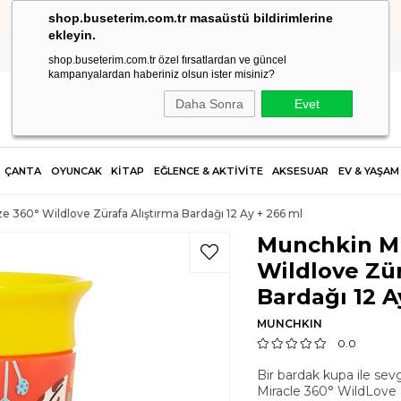
shop.buseterim.com.tr masaüstü bildirimlerine
HIZLI KARGO
ekleyin.
shop.buseterim.com.tr özel fırsatlardan ve güncel
kampanyalardan haberiniz olsun ister misiniz?
Daha Sonra
Evet
ÇANTA
OYUNCAK
KİTAP
EĞLENCE & AKTİVİTE
AKSESUAR
EV & YAŞAM
 360° Wildlove Zürafa Alıştırma Bardağı 12 Ay + 266 ml
Munchkin Mu
Wildlove Zür
Bardağı 12 A
MUNCHKIN
0.0
Bir bardak kupa ile sev
Miracle 360° WildLove al