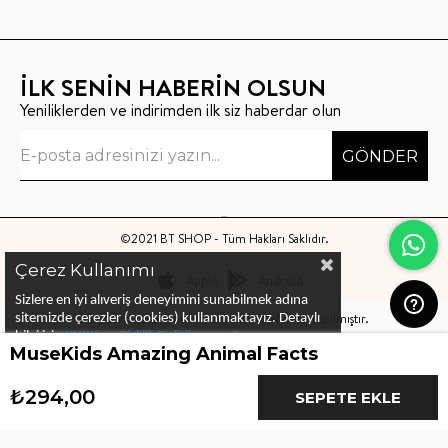
İLK SENİN HABERİN OLSUN
Yeniliklerden ve indirimden ilk siz haberdar olun
GÖNDER
©2021 BT SHOP - Tüm Hakları Saklıdır.
Çerez Kullanımı
Apple
Android
Sizlere en iyi alıveriş deneyimini sunabilmek adına
Bu sitenin kurulumu
Keyo Digital
tarafından yapılmıştır.
sitemizde çerezler (cookies) kullanmaktayız.
Detaylı
bilgi için
KVKK ve Gizlilik Politikası
ve
Çerez
MuseKids Amazing Animal Facts
Politika
ları
nı
inceleyebilirsiniz
₺294,00