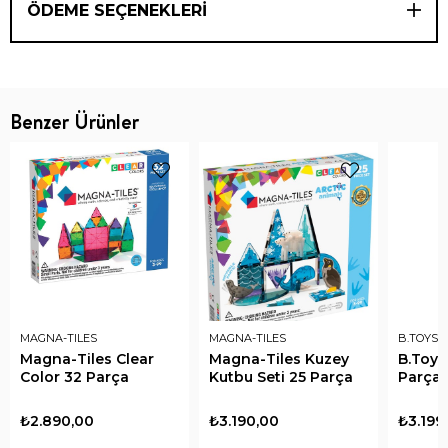
ÖDEME SEÇENEKLERI
Benzer Ürünler
MAGNA-TILES
MAGNA-TILES
B.TOYS
Magna-Tiles Clear
Magna-Tiles Kuzey
B.Toys
Color 32 Parça
Kutbu Seti 25 Parça
Parça
₺2.890,00
₺3.190,00
₺3.199