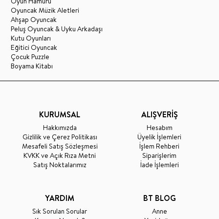
Oyun Hamuru
Oyuncak Müzik Aletleri
Ahşap Oyuncak
Peluş Oyuncak & Uyku Arkadaşı
Kutu Oyunları
Eğitici Oyuncak
Çocuk Puzzle
Boyama Kitabı
KURUMSAL
ALIŞVERİŞ
Hakkımızda
Hesabım
Gizlilik ve Çerez Politikası
Üyelik İşlemleri
Mesafeli Satış Sözleşmesi
İşlem Rehberi
KVKK ve Açık Rıza Metni
Siparişlerim
Satış Noktalarımız
İade İşlemleri
YARDIM
BT BLOG
Sık Sorulan Sorular
Anne