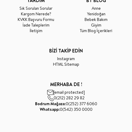
YARDIM
BT BLOG
Sık Sorulan Sorular
Anne
Kargom Nerede?
Yenidoğan
KVKK Başvuru Formu
Bebek Bakım
İade Taleplerim
Giyim
İletişim
Tüm Blog İçerikleri
BİZİ TAKİP EDİN
Instagram
HTML Sitemap
MERHABA DE !
[email protected]
0(212) 282 29 82
Bodrum Mağaza:
0(252) 377 6060
Whatsapp:
0(542) 350 0000