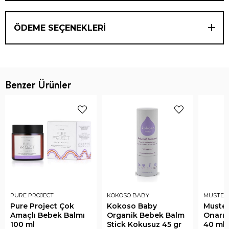
ÖDEME SEÇENEKLERI
Benzer Ürünler
PURE PROJECT
KOKOSO BABY
MUSTEL
Pure Project Çok
Kokoso Baby
Mustel
Amaçlı Bebek Balmı
Organik Bebek Balm
Onarıc
100 ml
Stick Kokusuz 45 gr
40 ml