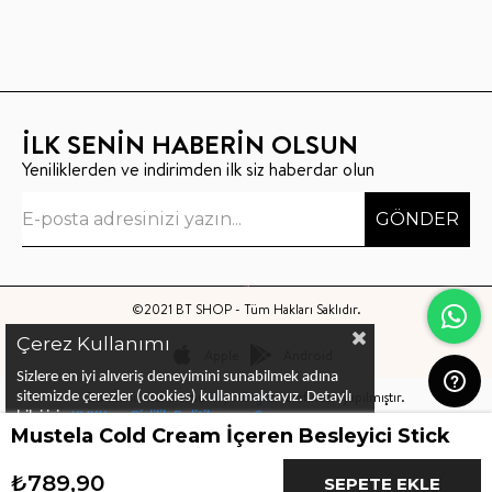
İLK SENİN HABERİN OLSUN
Yeniliklerden ve indirimden ilk siz haberdar olun
GÖNDER
©2021 BT SHOP - Tüm Hakları Saklıdır.
Çerez Kullanımı
Apple
Android
Sizlere en iyi alıveriş deneyimini sunabilmek adına
Bu sitenin kurulumu
Keyo Digital
tarafından yapılmıştır.
sitemizde çerezler (cookies) kullanmaktayız.
Detaylı
bilgi için
KVKK ve Gizlilik Politikası
ve
Çerez
Mustela Cold Cream İçeren Besleyici Stick
Politika
ları
nı
inceleyebilirsiniz
₺789,90