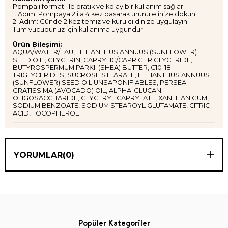
Pompalı formatı ile pratik ve kolay bir kullanım sağlar.
1. Adım: Pompaya 2 ila 4 kez basarak ürünü elinize dökün.
2. Adım: Günde 2 kez temiz ve kuru cildinize uygulayın.
​Tüm vücudunuz için kullanıma uygundur.
Ürün Bileşimi:
AQUA/WATER/EAU, HELIANTHUS ANNUUS (SUNFLOWER)
SEED OIL , GLYCERIN, CAPRYLIC/CAPRIC TRIGLYCERIDE,
BUTYROSPERMUM PARKII (SHEA) BUTTER, C10-18
TRIGLYCERIDES, SUCROSE STEARATE, HELIANTHUS ANNUUS
(SUNFLOWER) SEED OIL UNSAPONIFIABLES, PERSEA
GRATISSIMA (AVOCADO) OIL, ALPHA-GLUCAN
OLIGOSACCHARIDE, GLYCERYL CAPRYLATE, XANTHAN GUM,
SODIUM BENZOATE, SODIUM STEAROYL GLUTAMATE, CITRIC
ACID, TOCOPHEROL
YORUMLAR
(0)
Popüler Kategoriler