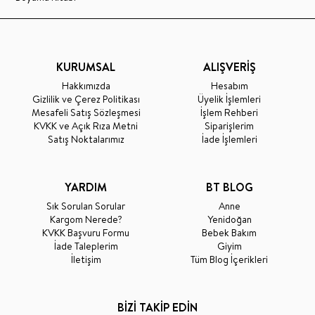
KURUMSAL
ALIŞVERİŞ
Hakkımızda
Hesabım
Gizlilik ve Çerez Politikası
Üyelik İşlemleri
Mesafeli Satış Sözleşmesi
İşlem Rehberi
KVKK ve Açık Rıza Metni
Siparişlerim
Satış Noktalarımız
İade İşlemleri
YARDIM
BT BLOG
Sık Sorulan Sorular
Anne
Kargom Nerede?
Yenidoğan
KVKK Başvuru Formu
Bebek Bakım
İade Taleplerim
Giyim
İletişim
Tüm Blog İçerikleri
BİZİ TAKİP EDİN