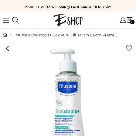
2.500 TL VE ÜZERİ SİPARİŞLERDE KARGO ÜCRETSİZ!
0
Mustela Stelatopia+ Çok Kuru Ciltler İçin Bakım Kremi Lipid Replenishing Cream 300 ml