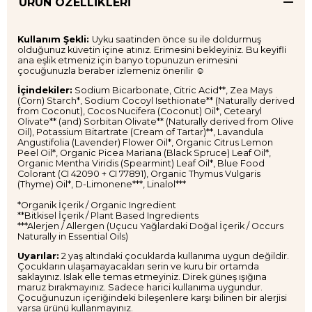
ÜRÜN ÖZELLIKLERI
Kullanım Şekli:
Uyku saatinden önce su ile doldurmuş
olduğunuz küvetin içine atınız. Erimesini bekleyiniz. Bu keyifli
ana eşlik etmeniz için banyo topunuzun erimesini
çocuğunuzla beraber izlemeniz önerilir ☺
İçindekiler:
Sodium Bicarbonate, Citric Acid**, Zea Mays
(Corn) Starch*, Sodium Cocoyl Isethionate** (Naturally derived
from Coconut), Cocos Nucifera (Coconut) Oil*, Cetearyl
Olivate** (and) Sorbitan Olivate** (Naturally derived from Olive
Oil), Potassium Bitartrate (Cream of Tartar)**, Lavandula
Angustifolia (Lavender) Flower Oil*, Organic Citrus Lemon
Peel Oil*, Organic Picea Mariana (Black Spruce) Leaf Oil*,
Organic Mentha Viridis (Spearmint) Leaf Oil*, Blue Food
Colorant (CI 42090 + CI 77891), Organic Thymus Vulgaris
(Thyme) Oil*, D-Limonene***, Linalol***
*Organik İçerik / Organic Ingredient
**Bitkisel İçerik / Plant Based Ingredients
***Alerjen / Allergen (Uçucu Yağlardaki Doğal İçerik / Occurs
Naturally in Essential Oils)
Uyarılar:
2 yaş altındaki çocuklarda kullanıma uygun değildir.
Çocukların ulaşamayacakları serin ve kuru bir ortamda
saklayınız. Islak elle temas etmeyiniz. Direk güneş ışığına
maruz bırakmayınız. Sadece harici kullanıma uygundur.
Çocuğunuzun içeriğindeki bileşenlere karşı bilinen bir alerjisi
varsa ürünü kullanmayınız.