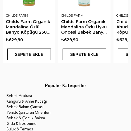
CHILDS FARM
CHILDS FARM
CHILDS 
Childs Farm Organik
Childs Farm Organik
Childs
Mandalina Özlü
Mandalina Özlü Uyku
Ahudu
Banyo Köpüğü 250
Öncesi Bebek Banyo
Köpüğ
ml
Köpüğü 250 ml
₺629,90
₺629,90
₺629,
SEPETE EKLE
SEPETE EKLE
SE
Popüler Kategoriler
Bebek Arabası
Kanguru & Anne Kucağı
Bebek Bakım Çantası
Yenidoğan Ürün Önerileri
Bebek & Çocuk Bakım
Gıda & Beslenme
Suluk & Termos