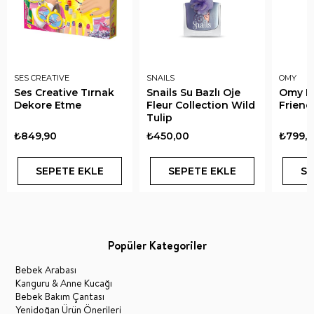
SES CREATIVE
SNAILS
OMY
Ses Creative Tırnak
Snails Su Bazlı Oje
Omy Na
Dekore Etme
Fleur Collection Wild
Friend
Tulip
₺849,90
₺450,00
₺799,
SEPETE EKLE
SEPETE EKLE
SE
Popüler Kategoriler
Bebek Arabası
Kanguru & Anne Kucağı
Bebek Bakım Çantası
Yenidoğan Ürün Önerileri