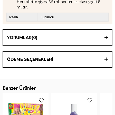
Her rollette şişesi 6.5 ml, her tırnak cilası şişesi 8
ml.'dir.
Renk
Turuncu
YORUMLAR
(0)
ÖDEME SEÇENEKLERI
Benzer Ürünler