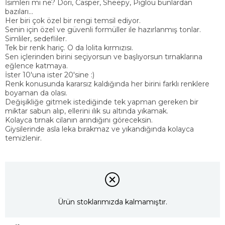
İsimleri mi ne? Dori, Casper, Sheepy, Piglou bunlardan
bazıları...
Her biri çok özel bir rengi temsil ediyor.
Senin için özel ve güvenli formüller ile hazırlanmış tonlar.
Simliler, sedefliler.
Tek bir renk hariç. O da lolita kırmızısı.
Sen içlerinden birini seçiyorsun ve başlıyorsun tırnaklarına
eğlence katmaya.
İster 10'una ister 20'sine :)
Renk konusunda kararsız kaldığında her birini farklı renklere
boyaman da olası.
Değişikliğe gitmek istediğinde tek yapman gereken bir
miktar sabun alıp, ellerini ılık su altında yıkamak.
Kolayca tırnak cilanın arındığını göreceksin.
Giysilerinde asla leka bırakmaz ve yıkandığında kolayca
temizlenir.
Ürün stoklarımızda kalmamıştır.