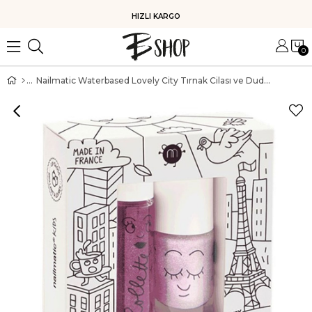
HIZLI KARGO
0
Nailmatic Waterbased Lovely City Tırnak Cilası ve Dudak Parlatıcı İkili Set Böğürtlen & Simli Açık Mor