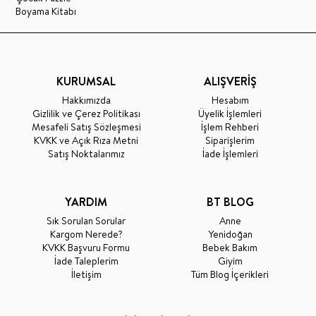
Boyama Kitabı
KURUMSAL
ALIŞVERİŞ
Hakkımızda
Hesabım
Gizlilik ve Çerez Politikası
Üyelik İşlemleri
Mesafeli Satış Sözleşmesi
İşlem Rehberi
KVKK ve Açık Rıza Metni
Siparişlerim
Satış Noktalarımız
İade İşlemleri
YARDIM
BT BLOG
Sık Sorulan Sorular
Anne
Kargom Nerede?
Yenidoğan
KVKK Başvuru Formu
Bebek Bakım
İade Taleplerim
Giyim
İletişim
Tüm Blog İçerikleri