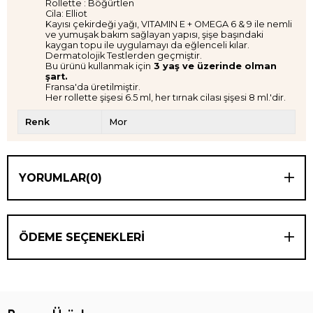
Rollette : Böğürtlen
Cila: Elliot
Kayısı çekirdeği yağı, VITAMIN E + OMEGA 6 & 9 ile nemli
ve yumuşak bakım sağlayan yapısı, şişe başındaki
kaygan topu ile uygulamayı da eğlenceli kılar.
Dermatolojik Testlerden geçmiştir.
Bu ürünü kullanmak için
3 yaş ve üzerinde olman
şart.
Fransa'da üretilmiştir.
Her rollette şişesi 6.5 ml, her tırnak cilası şişesi 8 ml.'dir.
Renk
Mor
YORUMLAR
(0)
ÖDEME SEÇENEKLERI