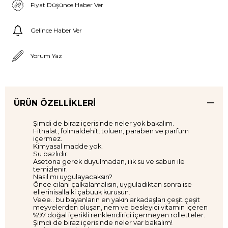
Fiyat Düşünce Haber Ver
Gelince Haber Ver
Yorum Yaz
ÜRÜN ÖZELLIKLERI
Şimdi de biraz içerisinde neler yok bakalım.
Fithalat, folmaldehit, toluen, paraben ve parfüm
içermez.
Kimyasal madde yok.
Su bazlıdır.
Asetona gerek duyulmadan, ılık su ve sabun ile
temizlenir.
Nasıl mı uygulayacaksın?
Önce cilanı çalkalamalısın, uyguladıktan sonra ise
ellerinisalla ki çabuuk kurusun.
Veee.. bu bayanların en yakın arkadaşları çeşit çeşit
meyvelerden oluşan, nem ve besleyici vitamin içeren
%97 doğal içerikli renklendirici içermeyen rolletteler.
Şimdi de biraz içerisinde neler var bakalım!