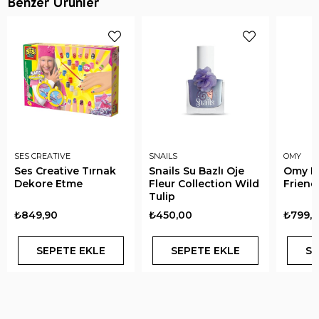
Benzer Ürünler
SES CREATIVE
SNAILS
OMY
Ses Creative Tırnak
Snails Su Bazlı Oje
Omy Na
Dekore Etme
Fleur Collection Wild
Friend
Tulip
₺849,90
₺450,00
₺799,
SEPETE EKLE
SEPETE EKLE
SE