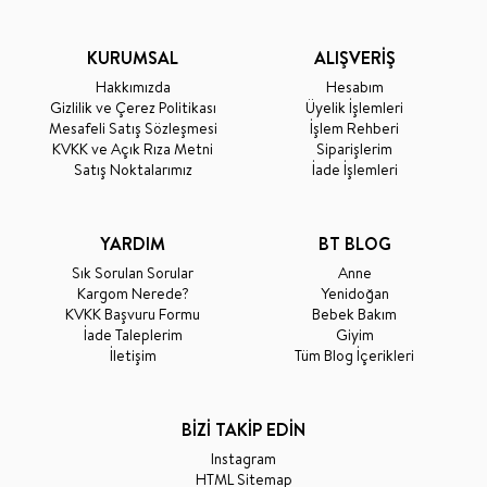
KURUMSAL
ALIŞVERİŞ
Hakkımızda
Hesabım
Gizlilik ve Çerez Politikası
Üyelik İşlemleri
Mesafeli Satış Sözleşmesi
İşlem Rehberi
KVKK ve Açık Rıza Metni
Siparişlerim
Satış Noktalarımız
İade İşlemleri
YARDIM
BT BLOG
Sık Sorulan Sorular
Anne
Kargom Nerede?
Yenidoğan
KVKK Başvuru Formu
Bebek Bakım
İade Taleplerim
Giyim
İletişim
Tüm Blog İçerikleri
BİZİ TAKİP EDİN
Instagram
HTML Sitemap