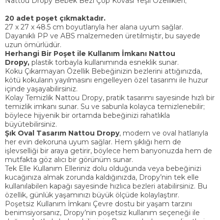
Nattou Dropy Bebek Bezi Çöp Kovası Yeşil Özellikleri;
20 adet poşet çıkmaktadır.
27 x 27 x 48.5 cm boyutlarıyla her alana uyum sağlar.
Dayanıklı PP ve ABS malzemeden üretilmiştir, bu sayede
uzun ömürlüdür.
Herhangi Bir Poşet ile Kullanım İmkanı Nattou
Dropy,
plastik torbayla kullanımında esneklik sunar.
Koku Çıkarmayan Özellik Bebeğinizin bezlerini attığınızda,
kötü kokuların yayılmasını engelleyen özel tasarımı ile huzur
içinde yaşayabilirsiniz.
Kolay Temizlik Nattou Dropy, pratik tasarımı sayesinde hızlı bir
temizlik imkanı sunar. Su ve sabunla kolayca temizlenebilir;
böylece hijyenik bir ortamda bebeğinizi rahatlıkla
büyütebilirsiniz.
Şık Oval Tasarım Nattou Dropy
, modern ve oval hatlarıyla
her evin dekoruna uyum sağlar. Hem şıklığı hem de
işlevselliği bir araya getirir, böylece hem banyonuzda hem de
mutfakta göz alıcı bir görünüm sunar.
Tek Elle Kullanım Elleriniz dolu olduğunda veya bebeğinizi
kucağınıza almak zorunda kaldığınızda, Dropy’nin tek elle
kullanılabilen kapağı sayesinde hızlıca bezleri atabilirsiniz. Bu
özellik, günlük yaşamınızı büyük ölçüde kolaylaştırır.
Poşetsiz Kullanım İmkanı Çevre dostu bir yaşam tarzını
benimsiyorsanız, Dropy’nin poşetsiz kullanım seçeneği ile