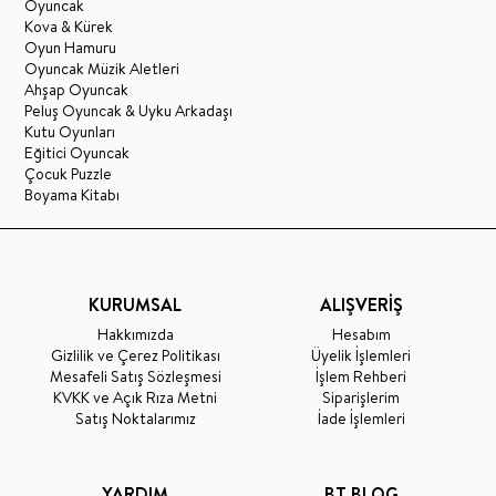
Oyuncak
Kova & Kürek
Oyun Hamuru
Oyuncak Müzik Aletleri
Ahşap Oyuncak
Peluş Oyuncak & Uyku Arkadaşı
Kutu Oyunları
Eğitici Oyuncak
Çocuk Puzzle
Boyama Kitabı
KURUMSAL
ALIŞVERİŞ
Hakkımızda
Hesabım
Gizlilik ve Çerez Politikası
Üyelik İşlemleri
Mesafeli Satış Sözleşmesi
İşlem Rehberi
KVKK ve Açık Rıza Metni
Siparişlerim
Satış Noktalarımız
İade İşlemleri
YARDIM
BT BLOG