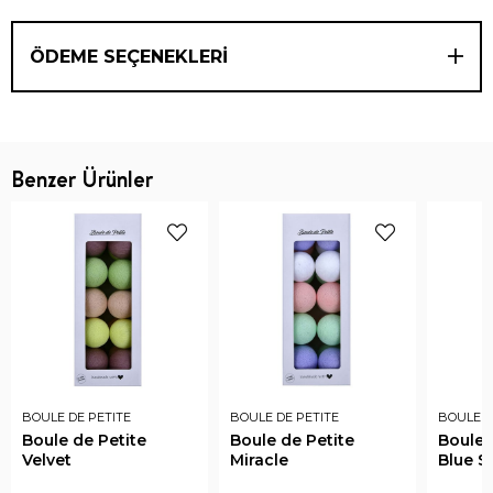
ÖDEME SEÇENEKLERI
Benzer Ürünler
BOULE DE PETITE
BOULE DE PETITE
BOULE D
Boule de Petite
Boule de Petite
Boule 
Velvet
Miracle
Blue S