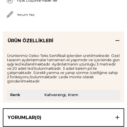
Fiyat Düşünce Haber Ver
Yorum Yaz
ÜRÜN ÖZELLIKLERI
Ürünlerimiz Oeko-Teks Sertifikali iplerden üretilmektedir. Özel
tasarım aydınlatmalar tamamen el yapımıdır ve içerisinde gün
ışığı led kullanılmaktadır. Aydınlatmanın uzunluğu 3 metredir
ve 20 adet led bulunmaktadır. 3 adet kalem pil ile
çalışmaktadır. Sürekli yanma ve yanıp sönme özelliğine sahip
2 fonksiyonu bulunmaktadır. Lede monte olarak
gönderilmektedir.
Renk
Kahverengi
Krem
YORUMLAR
(0)