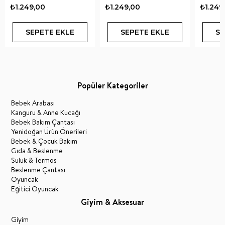
₺1.249,00
₺1.249,00
₺1.249
SEPETE EKLE
SEPETE EKLE
SE
Popüler Kategoriler
Bebek Arabası
Kanguru & Anne Kucağı
Bebek Bakım Çantası
Yenidoğan Ürün Önerileri
Bebek & Çocuk Bakım
Gıda & Beslenme
Suluk & Termos
Beslenme Çantası
Oyuncak
Eğitici Oyuncak
Giyim & Aksesuar
Giyim