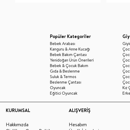
Popüler Kategoriler
Giy
Bebek Arabası
Giy
Kanguru & Anne Kucağı
Çocu
Bebek Bakım Çantası
Çocu
Yenidoğan Ürün Önerileri
Çoc
Bebek & Çocuk Bakım
Çoc
Gıda & Beslenme
Çocu
Suluk & Termos
Çoc
Beslenme Çantası
Çoc
Oyuncak
Kız 
Eğitici Oyuncak
Erk
KURUMSAL
ALIŞVERİŞ
Hakkımızda
Hesabım