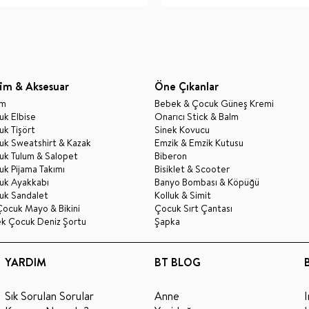
im & Aksesuar
Öne Çıkanlar
im
Bebek & Çocuk Güneş Kremi
k Elbise
Onarıcı Stick & Balm
k Tişört
Sinek Kovucu
uk Sweatshirt & Kazak
Emzik & Emzik Kutusu
uk Tulum & Salopet
Biberon
k Pijama Takımı
Bisiklet & Scooter
uk Ayakkabı
Banyo Bombası & Köpüğü
uk Sandalet
Kolluk & Simit
Çocuk Mayo & Bikini
Çocuk Sırt Çantası
ek Çocuk Deniz Şortu
Şapka
YARDIM
BT BLOG
Sık Sorulan Sorular
Anne