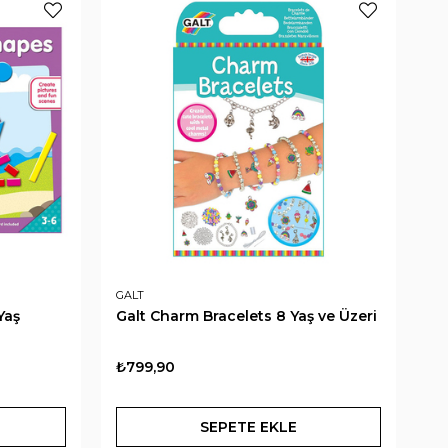
GALT
GA
Yaş
Galt Charm Bracelets 8 Yaş ve Üzeri
Ga
₺799,90
₺7
SEPETE EKLE