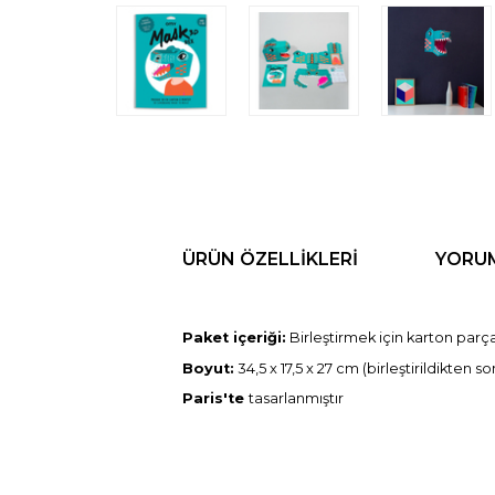
ÜRÜN ÖZELLIKLERI
YORU
Paket içeriği:
Birleştirmek için karton parç
Boyut:
34,5 x 17,5 x 27 cm (birleştirildikten so
Paris'te
tasarlanmıştır