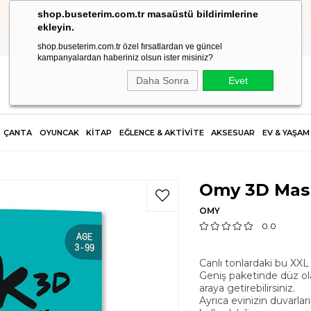
shop.buseterim.com.tr masaüstü bildirimlerine
HIZLI KARGO
ekleyin.
shop.buseterim.com.tr özel fırsatlardan ve güncel
kampanyalardan haberiniz olsun ister misiniz?
Daha Sonra
Evet
ÇANTA
OYUNCAK
KİTAP
EĞLENCE & AKTİVİTE
AKSESUAR
EV & YAŞAM
Omy 3D Mas
OMY
0.0
Canlı tonlardaki bu XXL 
Geniş paketinde düz ola
araya getirebilirsiniz.
Ayrıca evinizin duvarla