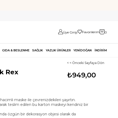
Favorilerim
Üye Girişi
0
GIDA & BESLENME
SAĞLIK
YAZLIK ÜRÜNLER
YENİDOĞAN
İNDİRİM
< < Önceki Sayfaya Dön
k Rex
₺949,00
hacimli maske ile çevrenizdekileri şaşırtın.
rak teslim edilen bu karton maskeyi kendiniz bir
rında özgün bir dekorasyon objesi olarak da