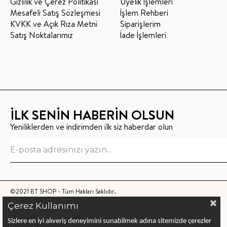
Gizlilik ve Çerez Politikası
Üyelik İşlemleri
Mesafeli Satış Sözleşmesi
İşlem Rehberi
KVKK ve Açık Rıza Metni
Siparişlerim
Satış Noktalarımız
İade İşlemleri
İLK SENİN HABERİN OLSUN
Yeniliklerden ve indirimden ilk siz haberdar olun
©2021 BT SHOP - Tüm Hakları Saklıdır.
Çerez Kullanımı
Sizlere en iyi alıveriş deneyimini sunabilmek adına sitemizde çerezler